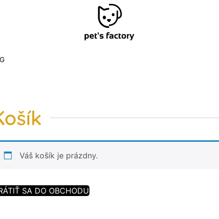
G
Košík
Váš košík je prázdny.
RÁTIŤ SA DO OBCHODU