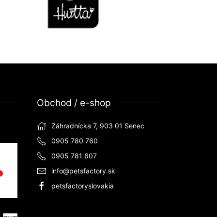
Obchod / e-shop
Záhradnícka 7, 903 01 Senec
0905 780 760
0905 781 607
info@petsfactory.sk
petsfactoryslovakia