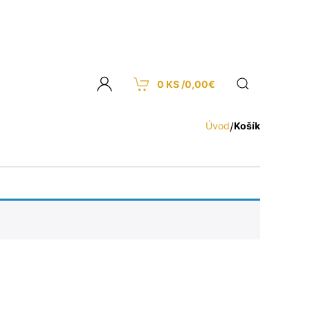
0 KS /
0,00
€
Úvod
/
Košík