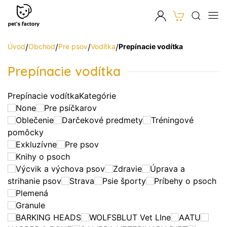
Úvod
/
Obchod
/
Pre psov
/
Vodítka
/
Prepínacie vodítka
Prepínacie vodítka
Prepínacie vodítka
Kategórie
None
Pre psíčkarov
Oblečenie
Darčekové predmety
Tréningové
pomôcky
Exkluzívne
Pre psov
Knihy o psoch
Výcvik a výchova psov
Zdravie
Úprava a
strihanie psov
Strava
Psie športy
Príbehy o psoch
Plemená
Granule
BARKING HEADS
WOLFSBLUT Vet LIne
AATU