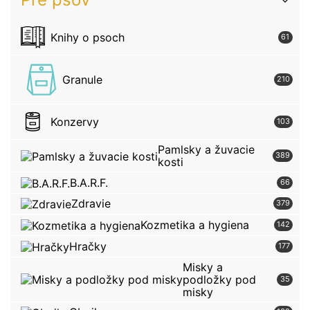
Knihy o psoch
61
Granule
210
Konzervy
103
Pamlsky a žuvacie
389
kosti
B.A.R.F.
66
Zdravie
379
Kozmetika a hygiena
142
Hračky
177
Misky a
podložky pod
35
misky