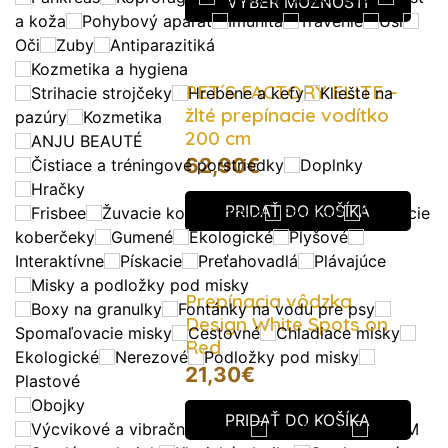
VÝBER MOŽNOSTÍ
a koža
Pohybový aparát
Imunita
Trávenie
Uši
Oči
Zuby
Antiparazitiká
Kozmetika a hygiena
PET´S FACTORY ELITE –
Strihacie strojčeky
Hrebene a kefy
Kliešte na
žlté prepínacie vodítko
pazúry
Kozmetika
200 cm
ANJU BEAUTÉ
62,90
€
Čistiace a tréningové porstriedky
Doplnky
Hračky
PRIDAŤ DO KOŠÍKA
Frisbee
Žuvacie kosti a drevá
Erotické
Čuchacie
koberčeky
Gumené
Ekologické
Plyšové
Interaktívne
Pískacie
Preťahovadlá
Plávajúce
Misky a podložky pod misky
Prepínacia vôdzka
Boxy na granulky
Fontánky na vodu pre psy
Design White Spots on
Spomaľovacie misky
Cestovné
Chladiace misky
Red
Ekologické
Nerezové
Podložky pod misky
21,30
€
Plastové
Obojky
PRIDAŤ DO KOŠÍKA
Výcvikové a vibračné obojky
MAx&Molly
DWAM