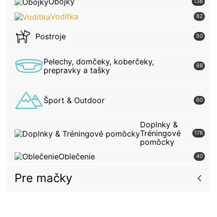
Obojky
138
Vodítka
82
Postroje
50
Pelechy, domčeky, koberčeky,
88
prepravky a tašky
Šport & Outdoor
60
Doplnky &
Tréningové
178
pomôcky
Oblečenie
40
Pre mačky