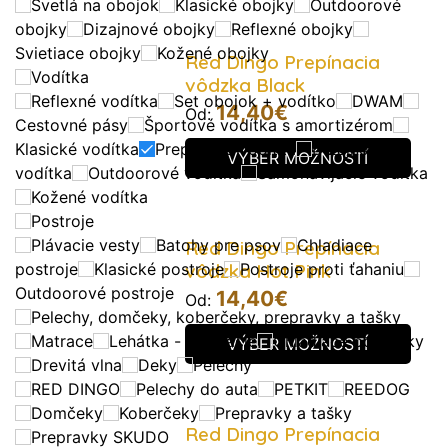
Svetlá na obojok
Klasické obojky
Outdoorové
obojky
Dizajnové obojky
Reflexné obojky
Svietiace obojky
Kožené obojky
Red Dingo Prepínacia
Vodítka
vôdzka Black
Reflexné vodítka
Set obojok + vodítko
DWAM
14,40
€
Od:
Cestovné pásy
Športové vodítka s amortizérom
Klasické vodítka
Prepínacie vodítka
Dizajnové
VÝBER MOŽNOSTÍ
vodítka
Outdoorové vodítka
Samonavíjacie vodítka
Kožené vodítka
Postroje
Plávacie vesty
Batohy pre psov
Chladiace
Red Dingo Prepínacia
postroje
Klasické postroje
vôdzka Hot Pink
Postroje proti ťahaniu
Outdoorové postroje
14,40
€
Od:
Pelechy, domčeky, koberčeky, prepravky a tašky
Matrace
Lehátka - skladacie
Chladiace podložky
VÝBER MOŽNOSTÍ
Drevitá vlna
Deky
Pelechy
RED DINGO
Pelechy do auta
PETKIT
REEDOG
Domčeky
Koberčeky
Prepravky a tašky
Red Dingo Prepínacia
Prepravky SKUDO