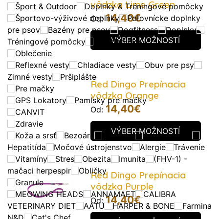
vôdzka Lime Green
Šport & Outdoor
Doplnky & Tréningové pomôcky
14,40
€
Športovo-výživové doplnky
Poľovnícke doplnky
Od:
pre psov
Bazény pre psov
Dogfitness
Doplnky
VÝBER MOŽNOSTÍ
Tréningové pomôcky
Autodoplnky
Oblečenie
Reflexné vesty
Chladiace vesty
Obuv pre psy
Zimné vesty
Pršiplášte
Red Dingo Prepínacia
Pre mačky
vôdzka Orange
GPS Lokatory
Pamlsky pre mačky
14,40
€
Od:
CANVIT
Zdravie
VÝBER MOŽNOSTÍ
Koža a srsť
Bezoáre
Diabetes
Antiparazitka
Hepatitída
Močové ústrojenstvo
Alergie
Trávenie
Vitamíny
Stres
Obezita
Imunita
(FHV-1) -
mačaci herpespir
Obličky
Red Dingo Prepínacia
Granule
vôdzka Purple
MEOWING HEADS
ANNAMAET
CALIBRA
14,40
€
Od:
VETERINARY DIET
AATU
HARPER & BONE
Farmina
N&D
Cat's Chef