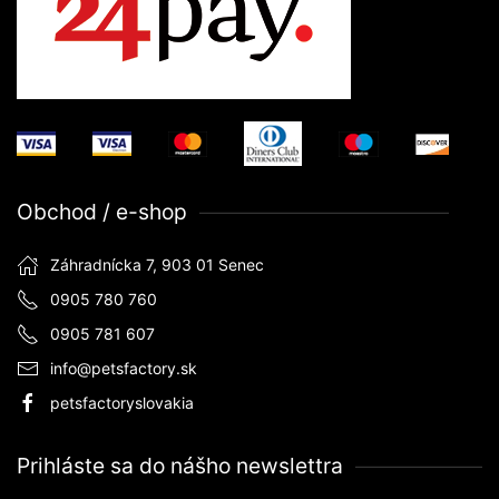
Obchod / e-shop
Záhradnícka 7, 903 01 Senec
0905 780 760
0905 781 607
info@petsfactory.sk
petsfactoryslovakia
Prihláste sa do nášho newslettra