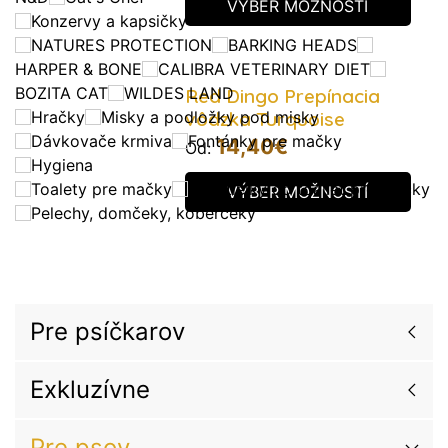
VÝBER MOŽNOSTÍ
Konzervy a kapsičky
NATURES PROTECTION
BARKING HEADS
HARPER & BONE
CALIBRA VETERINARY DIET
BOZITA CAT
WILDES LAND
Red Dingo Prepínacia
Hračky
Misky a podložky pod misky
vôdzka Turquoise
Dávkovače krmiva
Fontánky pre mačky
14,40
€
Od:
Hygiena
Toalety pre mačky
Podstielky do toaliet pre mačky
VÝBER MOŽNOSTÍ
Pelechy, domčeky, koberčeky
Pre psíčkarov
Exkluzívne
Pre psov