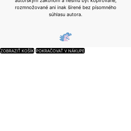
autorským zákonom a nesmú byť kopírované,
rozmnožované ani inak šírené bez písomného
súhlasu autora.
ZOBRAZIŤ KOŠÍK
POKRAČOVAŤ V NÁKUPE