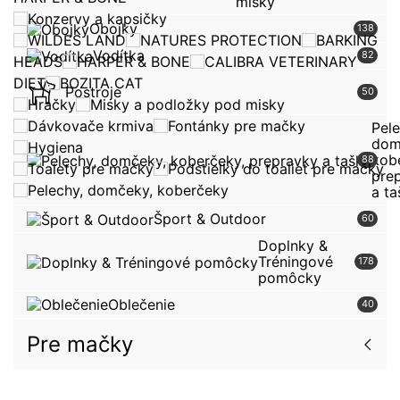
misky
Konzervy a kapsičky
Obojky
138
WILDES LAND
NATURES PROTECTION
BARKING
Vodítka
82
HEADS
HARPER & BONE
CALIBRA VETERINARY
DIET
BOZITA CAT
Postroje
50
Hračky
Misky a podložky pod misky
Dávkovače krmiva
Fontánky pre mačky
Pele
dom
Hygiena
kob
88
Toalety pre mačky
Podstielky do toaliet pre mačky
pre
Pelechy, domčeky, koberčeky
a ta
Šport & Outdoor
60
Doplnky &
Tréningové
178
pomôcky
Oblečenie
40
Pre mačky