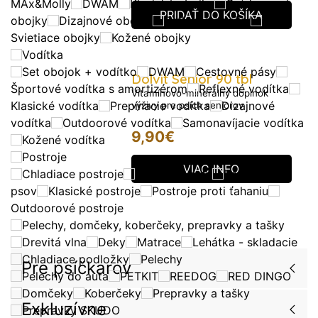
MAx&Molly
DWAM
Klasické obojky
Outdoorové
PRIDAŤ DO KOŠÍKA
obojky
Dizajnové obojky
Reflexné obojky
Svietiace obojky
Kožené obojky
Vodítka
Set obojok + vodítko
DWAM
Cestovné pásy
Dolvit Senior 90 tbl
Športové vodítka s amortizérom
Reflexné vodítka
Vitamínovo-minerálny doplnok
Klasické vodítka
Prepínacie vodítka
Dizajnové
výživy pre psích seniorov
vodítka
Outdoorové vodítka
Samonavíjacie vodítka
9,90
€
Kožené vodítka
Postroje
VIAC INFO
Chladiace postroje
Plávacie vesty
Batohy pre
psov
Klasické postroje
Postroje proti ťahaniu
Outdoorové postroje
Pelechy, domčeky, koberčeky, prepravky a tašky
Drevitá vlna
Deky
Matrace
Lehátka - skladacie
Chladiace podložky
Pelechy
Pre psíčkarov
Pelechy do auta
PETKIT
REEDOG
RED DINGO
Domčeky
Koberčeky
Prepravky a tašky
Exkluzívne
Prepravky SKUDO