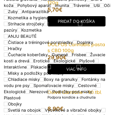
120g
koža
Pohybový aparát
Imunita
Trávenie
Uši
Oči
5,70
€
Zuby
Antiparazitiká
Kozmetika a hygiena
PRIDAŤ DO KOŠÍKA
Strihacie strojčeky
Hrebene a kefy
Kliešte na
pazúry
Kozmetika
ANJU BEAUTÉ
Čistiace a tréningové porstriedky
Doplnky
DOLFOS Cannabis pasta
Hračky
s CBD 100g
Čuchacie koberčeky
Gumené
Frisbee
Žuvacie
29,90
€
kosti a drevá
Erotické
Ekologické
Plyšové
Interaktívne
Pískacie
Preťahovadlá
Plávajúce
VIAC INFO
Misky a podložky pod misky
Chladiace misky
Boxy na granulky
Fontánky na
vodu pre psy
Spomaľovacie misky
Cestovné
Ekologické
Nerezové
Dolvit Carnitine – 90 tbl.
Podložky pod misky
Plastové
Podpora kondície a chudnutia
Obojky
8,90
€
Svetlá na obojok
Výcvikové a vibračné obojky