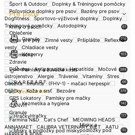
Šport & Outdoor
Doplnky & Tréningové pomôcky
Poľovnícke doplnky pre psov
Bazény pre psov
Pre psov
Dogfitness
Športovo-výživové doplnky
Doplnky
Tréningové pomôcky
Autodoplnky
Knihy o psoch
61
Oblečenie
Granule
210
Obuv pre psy
Zimné vesty
Pršiplášte
Reflexné
vesty
Chladiace vesty
Konzervy
Pre mačky
103
Zdravie
Diabetes
Antiparazitka
Hepatitída
Močové
Pamlsky a žuvacie kosti
389
ústrojenstvo
Alergie
Trávenie
Vitamíny
Stres
B.A.R.F.
66
Obezita
Imunita
(FHV-1) - mačaci herpespir
Obličky
Koža a srsť
Bezoáre
Zdravie
379
GPS Lokatory
Pamlsky pre mačky
Kozmetika a hygiena
142
CANVIT
Granule
Hračky
177
Farmina N&D
Cat's Chef
MEOWING HEADS
Misky a
ANNAMAET
CALIBRA VETERINARY DIET
AATU
podložky pod
35
HARPER & BONE