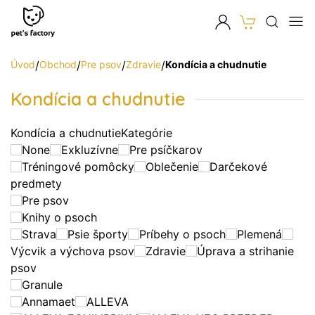
Úvod
/
Obchod
/
Pre psov
/
Zdravie
/
Kondícia a chudnutie
Kondícia a chudnutie
Kondícia a chudnutie
Kategórie
None
Exkluzívne
Pre psíčkarov
Tréningové pomôcky
Oblečenie
Darčekové
predmety
Pre psov
Knihy o psoch
Strava
Psie športy
Príbehy o psoch
Plemená
Výcvik a výchova psov
Zdravie
Úprava a strihanie
psov
Granule
Annamaet
ALLEVA