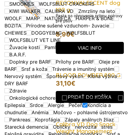
RECONVALESCENT dog
SMOOKIES
WOLFSBLUT CRACKERS
100 g
KIWI WALKER
CALIBRA VD
Zmrzliny na leto
Pasta na obnovenie prijmu potravy
WOOLF
MARP
NATURECA
HARPER & BONE
pre psov
BOZITA
Prírodne sušené vzduchom- žuvacie
CHEWIES
DOGGYEBAG
WOLFSBLUT
8,90
€
WOLFSBLUT VET LINE
Žuvacie kosti
Pamlsky
VIAC INFO
B.A.R.F.
Doplnky pre BARF
Prílohy pre BARF
Oleje pre
BARF
Srsť a koža
Trávenie a imunitný systém
BLOOD POWDER 800 G
Nervový systém
Športový výkon
Kĺbna výživa
31,10
€
DRY BARF
Zdravie
PRIDAŤ DO KOŠÍKA
Onkologické ochorenia
Liečba otvorených rán
Epilepsia
Srdce
Alergie
Pečeň
Kondícia a
chudnutie
Anémia
Močovo - pohlavné ústrojenstvo
Pankreas
Koprofágia
Zápaly análnych žliaz
Calibra VD Dog Snack
Starecká demencia
Obličky
nervozita
stres
Weight Management
Falošná gravidita
Rehabilitačné pomôcky
Srsť a