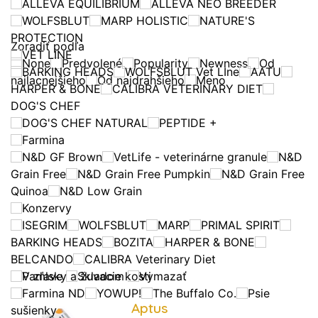
ALLEVA EQUILIBRIUM
ALLEVA NEO BREEDER
WOLFSBLUT
MARP HOLISTIC
NATURE'S
PROTECTION
Zoradiť podľa
VET LINE
None
Predvolené
Popularity
Newness
Od
BARKING HEADS
WOLFSBLUT Vet LIne
AATU
najlacnejšieho
Od najdrahšieho
Meno
HARPER & BONE
CALIBRA VETERINARY DIET
DOG'S CHEF
DOG'S CHEF NATURAL
PEPTIDE +
Farmina
N&D GF Brown
VetLife - veterinárne granule
N&D
Grain Free
N&D Grain Free Pumpkin
N&D Grain Free
Quinoa
N&D Low Grain
Konzervy
ISEGRIM
WOLFSBLUT
MARP
PRIMAL SPIRIT
BARKING HEADS
BOZITA
HARPER & BONE
BELCANDO
CALIBRA Veterinary Diet
Pamlsky a žuvacie kosti
V zľave
Skladom
Vymazať
Farmina ND
YOWUP!
The Buffalo Co.
Psie
Aptus
sušienky