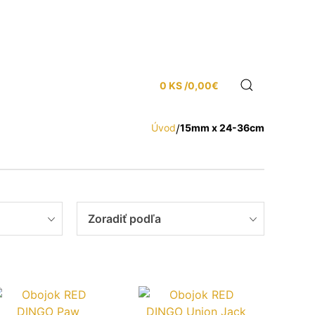
0 KS /
0,00
€
Úvod
/
15mm x 24-36cm
Zoradiť podľa