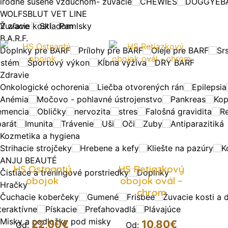
rírodne sušené vzduchom- žuvacie
CHEWIES
DOGGYEB
WOLFSBLUT VET LINE
Žuvacie kosti
V zľave
Skladom
Pamlsky
B.A.R.F.
Doplnky pre BARF
Prílohy pre BARF
Oleje pre BARF
Sr
ystém
Športový výkon
Kĺbna výživa
DRY BARF
Zdravie
Onkologické ochorenia
Liečba otvorených rán
Epilepsia
Anémia
Močovo - pohlavné ústrojenstvo
Pankreas
Kop
emencia
Obličky
nervozita
stres
Falošná gravidita
R
parát
Imunita
Trávenie
Uši
Oči
Zuby
Antiparazitiká
Kozmetika a hygiena
Strihacie strojčeky
Hrebene a kefy
Kliešte na pazúry
K
ANJU BEAUTÉ
HS Ostnantý
HS Retiazkový
Čistiace a tréningové porstriedky
Doplnky
obojok
obojok ovál –
Hračky
chrom
Čuchacie koberčeky
Gumené
Frisbee
Žuvacie kosti a 
teraktívne
Pískacie
Preťahovadlá
Plávajúce
Misky a podložky pod misky
22,00
€
10,80
€
Od:
Od: