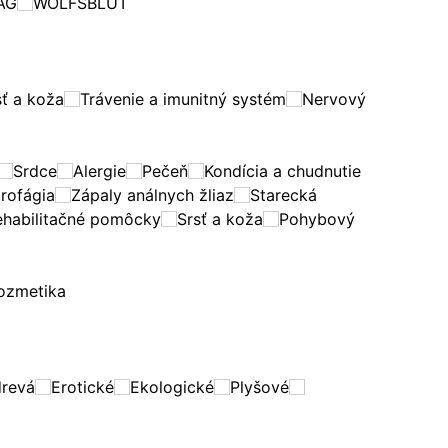
AG
WOLFSBLUT
sť a koža
Trávenie a imunitný systém
Nervový
Srdce
Alergie
Pečeň
Kondícia a chudnutie
rofágia
Zápaly análnych žliaz
Starecká
ehabilitačné pomôcky
Srsť a koža
Pohybový
ozmetika
drevá
Erotické
Ekologické
Plyšové