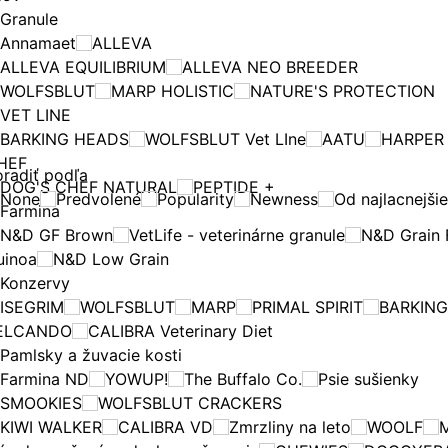
Granule
Annamaet
ALLEVA
ALLEVA EQUILIBRIUM
ALLEVA NEO BREEDER
WOLFSBLUT
MARP HOLISTIC
NATURE'S PROTECTION
VET LINE
BARKING HEADS
WOLFSBLUT Vet LIne
AATU
HARPER
HEF
radiť podľa
DOG'S CHEF NATURAL
PEPTIDE +
None
Predvolené
Popularity
Newness
Od najlacnejši
Farmina
N&D GF Brown
VetLife - veterinárne granule
N&D Grain 
uinoa
N&D Low Grain
Konzervy
ISEGRIM
WOLFSBLUT
MARP
PRIMAL SPIRIT
BARKIN
ELCANDO
CALIBRA Veterinary Diet
Pamlsky a žuvacie kosti
Farmina ND
YOWUP!
The Buffalo Co.
Psie sušienky
SMOOKIES
WOLFSBLUT CRACKERS
KIWI WALKER
CALIBRA VD
Zmrzliny na leto
WOOLF