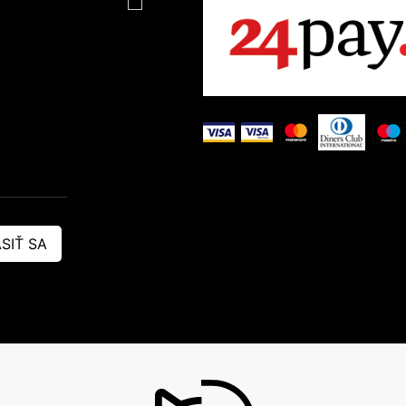
Toalety pre mačky
Podstielky do toaliet pre mačky
Pelechy, domčeky, koberčeky
SIŤ SA