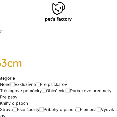
G
63cm
ategórie
None
Exkluzívne
Pre psíčkarov
Tréningové pomôcky
Oblečenie
Darčekové predmety
Pre psov
Knihy o psoch
Strava
Psie športy
Príbehy o psoch
Plemená
Výcvik 
sov