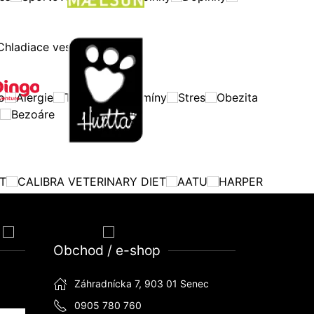
Chladiace vesty
o
Alergie
Trávenie
Vitamíny
Stres
Obezita
Bezoáre
T
CALIBRA VETERINARY DIET
AATU
HARPER
S
HARPER & BONE
CALIBRA VETERINARY DIET
Obchod / e-shop
Záhradnícka 7, 903 01 Senec
0905 780 760