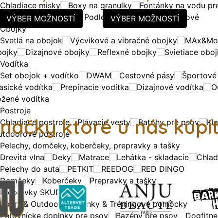
Chladiace misky
Boxy na granulky
Fontánky na vodu pr
kologické
Nerezové
Podložky pod misky
Plastové
VÝBER MOŽNOSTÍ
VÝBER MOŽNOSTÍ
Obojky
Svetlá na obojok
Výcvikové a vibračné obojky
MAx&Mol
bojky
Dizajnové obojky
Reflexné obojky
Svietiace obo
Vodítka
Set obojok + vodítko
DWAM
Cestovné pásy
Športové
asické vodítka
Prepínacie vodítka
Dizajnové vodítka
O
ožené vodítka
Postroje
načky ktoré u nás kúpi
Chladiace postroje
Plávacie vesty
Batohy pre psov
Kla
utdoorové postroje
Pelechy, domčeky, koberčeky, prepravky a tašky
Drevitá vlna
Deky
Matrace
Lehátka - skladacie
Chlad
Pelechy do auta
PETKIT
REEDOG
RED DINGO
Domčeky
Koberčeky
Prepravky a tašky
Prepravky SKUDO
Šport & Outdoor
Doplnky & Tréningové pomôcky
Poľovnícke doplnky pre psov
Bazény pre psov
Dogfitne