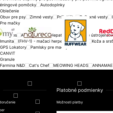
réningové pomôcky
Autodoplnky
Oblečenie
Obuv pre psy
Zimné vesty
Pršiplášte
Reflexné vesty
Pre mačky
Zdravie
Diabetes
Antiparazitka
Hepatitída
Močové ústrojenstv
Imunita
(FHV-1) - mačaci herpespir
Obličky
Koža a srsť
GPS Lokatory
Pamlsky pre mačky
CANVIT
Granule
Farmina N&D
Cat's Chef
MEOWING HEADS
ANNAMAE
 BONE
Konzervy a kapsičky
WILDES LAND
NATURES PROTECTION
BARKING HEAD
a
BOZITA CAT
Platobné podmienky
Hračky
Misky a podložky pod misky
Dávkovače krmiva
Fontánky pre mačky
doručenie
Možnosti platby
Hygiena
ber