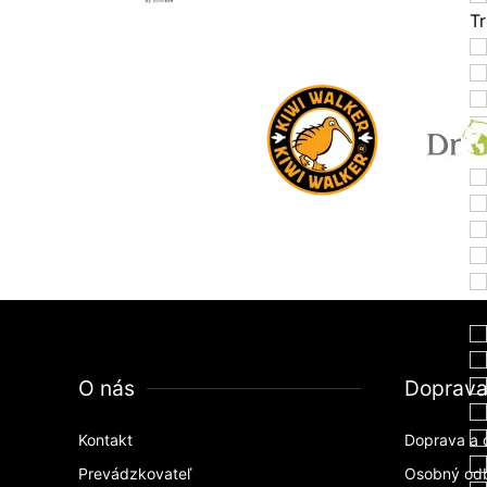
T
&
O nás
Doprav
Kontakt
Doprava a 
Prevádzkovateľ
Osobný od