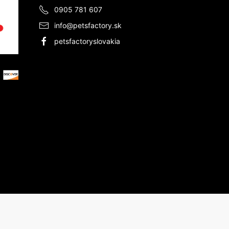
0905 781 607
info@petsfactory.sk
petsfactoryslovakia