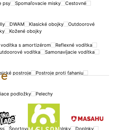
e psy
Spomaľovacie misky
Cestovné
ly
DWAM
Klasické obojky
Outdoorové
jky
Kožené obojky
 vodítka s amortizérom
Reflexné vodítka
utdoorové vodítka
Samonavíjacie vodítka
te
sické postroje
Postroje proti ťahaniu
iace podložky
Pelechy
ss
Športovo-výživové doplnky
Doplnky