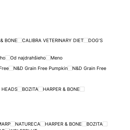
 & BONE
CALIBRA VETERINARY DIET
DOG'S
eho
Od najdrahšieho
Meno
Free
N&D Grain Free Pumpkin
N&D Grain Free
G HEADS
BOZITA
HARPER & BONE
MARP
NATURECA
HARPER & BONE
BOZITA