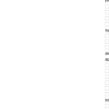
P
s
d
a
In