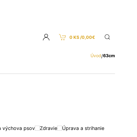
0 KS /
0,00
€
Úvod
/
63cm
a výchova psov
Zdravie
Úprava a strihanie