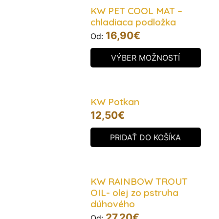
KW PET COOL MAT –
chladiaca podložka
16,90
€
Od:
VÝBER MOŽNOSTÍ
KW Potkan
12,50
€
PRIDAŤ DO KOŠÍKA
KW RAINBOW TROUT
OIL- olej zo pstruha
dúhového
27,20
€
Od: