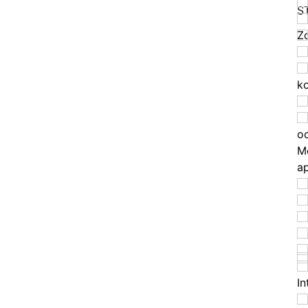
S
Zo
k
o
M
a
In