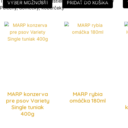
Toalety pre mačky
Podstielky do toaliet pre mačky
VÝBER MOŽNOSTÍ
PRIDAŤ DO KOŠÍKA
Pelechy, domčeky, koberčeky
MARP konzerva
MARP rybia
pre psov Variety
omáčka 180ml
Single tuniak
k
400g