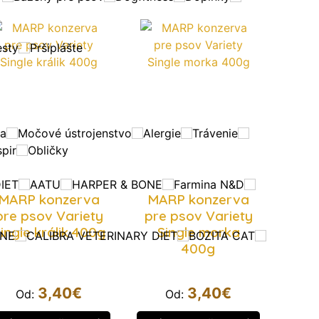
esty
Pršiplášte
da
Močové ústrojenstvo
Alergie
Trávenie
pir
Obličky
IET
AATU
HARPER & BONE
Farmina N&D
MARP konzerva
MARP konzerva
pre psov Variety
pre psov Variety
ingle králik 400g
Single morka
ONE
CALIBRA VETERINARY DIET
BOZITA CAT
400g
3,40
€
3,40
€
Od:
Od: