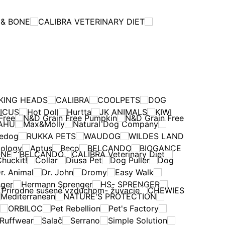
 & BONE
CALIBRA VETERINARY DIET
KING HEADS
CALIBRA
COOLPETS
DOG
ICUS
Hot Doll
Hurtta
JK ANIMALS
KIWI
Free
N&D Grain Free Pumpkin
N&D Grain Free
AHU
Max&Molly
Natural Dog Company
edog
RUKKA PETS
WAUDOG
WILDES LAND
ology
Aptus
Beco
BELCANDO
BIOGANCE
ONE
BELCANDO
CALIBRA Veterinary Diet
huckit!
Collar
Diusa Pet
Dog Puller
Dog
r. Animal
Dr. John
Dromy
Easy Walk
ger
Hermann Sprenger
HS- SPRENGER
Prírodne sušené vzduchom- žuvacie
CHEWIES
Mediterranean
NATURE'S PROTECTION
ORBILOC
Pet Rebellion
Pet's Factory
Ruffwear
Salač
Serrano
Simple Solution