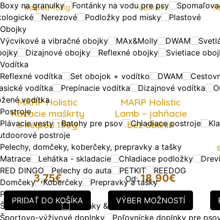
Boxy na granulky
Fontánky na vodu pre psy
Spomaľovac
kologické
Nerezové
Podložky pod misky
Plastové
Obojky
Výcvikové a vibračné obojky
MAx&Molly
DWAM
Svetl
bojky
Dizajnové obojky
Reflexné obojky
Svietiace obo
Vodítka
Reflexné vodítka
Set obojok + vodítko
DWAM
Cestov
asické vodítka
Prepínacie vodítka
Dizajnové vodítka
O
ožené vodítka
MARP Holistic
MARP Holistic
Postroje
Kačacie maškrty
Lamb – jahňacie
Plávacie vesty
Batohy pre psov
Chladiace postroje
Kla
s kelpou 150g
bez obilnín
utdoorové postroje
Pelechy, domčeky, koberčeky, prepravky a tašky
Matrace
Lehátka - skladacie
Chladiace podložky
Drevi
RED DINGO
Pelechy do auta
PETKIT
REEDOG
3,75
€
18,90
€
Od:
Domčeky
Koberčeky
Prepravky a tašky
Prepravky SKUDO
PRIDAŤ DO KOŠÍKA
VÝBER MOŽNOSTÍ
Šport & Outdoor
Doplnky & Tréningové pomôcky
Športovo-výživové doplnky
Poľovnícke doplnky pre pso