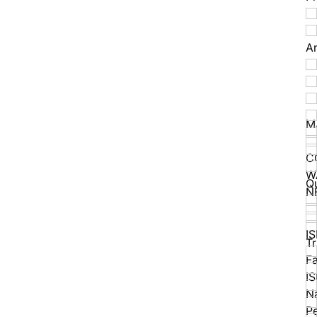
A
M
C
W
Q
N
I
T
F
I
N
Pe