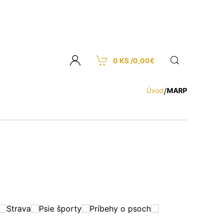
0 KS /
0,00
€
Úvod
/
MARP
Strava
Psie športy
Príbehy o psoch