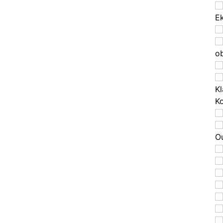
E
o
Kl
K
O