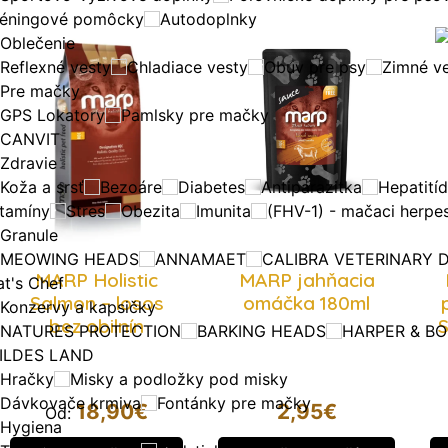
réningové pomôcky
Autodoplnky
Oblečenie
Reflexné vesty
Chladiace vesty
Obuv pre psy
Zimné v
Pre mačky
GPS Lokatory
Pamlsky pre mačky
CANVIT
Zdravie
Koža a srsť
Bezoáre
Diabetes
Antiparazitka
Hepatití
itamíny
Stres
Obezita
Imunita
(FHV-1) - mačaci herpes
Granule
MEOWING HEADS
ANNAMAET
CALIBRA VETERINARY D
MARP Holistic
MARP jahňacia
t's Chef
Salmon – losos
omáčka 180ml
Konzervy a kapsičky
bez obilnín
S
NATURES PROTECTION
BARKING HEADS
HARPER & B
ILDES LAND
Hračky
Misky a podložky pod misky
Dávkovače krmiva
Fontánky pre mačky
18,90
€
2,95
€
Od:
Hygiena