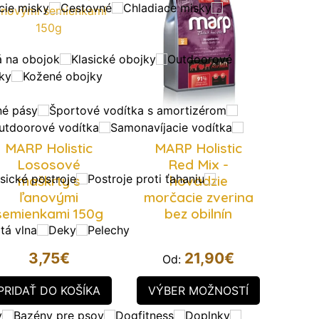
ie misky
Cestovné
Chladiace misky
á na obojok
Klasické obojky
Outdoorové
jky
Kožené obojky
né pásy
Športové vodítka s amortizérom
utdoorové vodítka
Samonavíjacie vodítka
MARP Holistic
MARP Holistic
Lososové
Red Mix -
sické postroje
Postroje proti ťahaniu
maškrty s
hovädzie
ľanovými
morčacie zverina
semienkami 150g
bez obilnín
tá vlna
Deky
Pelechy
3,75
€
21,90
€
Od:
PRIDAŤ DO KOŠÍKA
VÝBER MOŽNOSTÍ
v
Bazény pre psov
Dogfitness
Doplnky