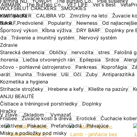
Farmina ND
YOWUP!
The Buffalo Co.
Psie sušienky
TARMARK
The Buffalo Co.
VET LIFE
Vet's Best
VetaPr
WOLFSBLUT CRACKERS
SMOOKIES
radiť podľa
KIWI WALKER
CALIBRA VD
Zmrzliny na leto
Žuvacie ko
B.A.R.F.
None
Predvolené
Popularity
Newness
Od najlacnejši
Športový výkon
Kĺbna výživa
DRY BARF
Doplnky pre 
oža
Trávenie a imunitný systém
Nervový systém
Zdravie
Starecká demencia
Obličky
nervozita
stres
Falošná g
chorenia
Liečba otvorených rán
Epilepsia
Srdce
Alerg
očovo - pohlavné ústrojenstvo
Pankreas
Koprofágia
Zá
parát
Imunita
Trávenie
Uši
Oči
Zuby
Antiparazitiká
Kozmetika a hygiena
Strihacie strojčeky
Hrebene a kefy
Kliešte na pazúry
K
ANJU BEAUTÉ
Čistiace a tréningové porstriedky
Doplnky
Hračky
V zľave
Skladom
Vymazať
Frisbee
Žuvacie kosti a drevá
Erotické
Čuchacie kobe
teraktívne
Pískacie
Preťahovadlá
Plávajúce
Misky a podložky pod misky