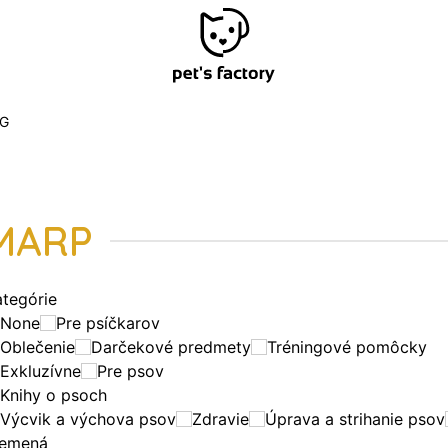
G
MARP
ategórie
None
Pre psíčkarov
Oblečenie
Darčekové predmety
Tréningové pomôcky
Exkluzívne
Pre psov
Knihy o psoch
Výcvik a výchova psov
Zdravie
Úprava a strihanie psov
lemená