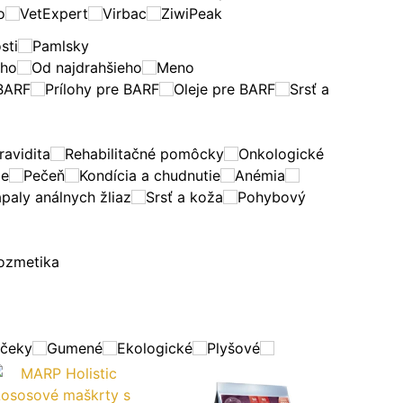
o
VetExpert
Virbac
ZiwiPeak
sti
Pamlsky
eho
Od najdrahšieho
Meno
BARF
Prílohy pre BARF
Oleje pre BARF
Srsť a
ravidita
Rehabilitačné pomôcky
Onkologické
ie
Pečeň
Kondícia a chudnutie
Anémia
paly análnych žliaz
Srsť a koža
Pohybový
ozmetika
rčeky
Gumené
Ekologické
Plyšové