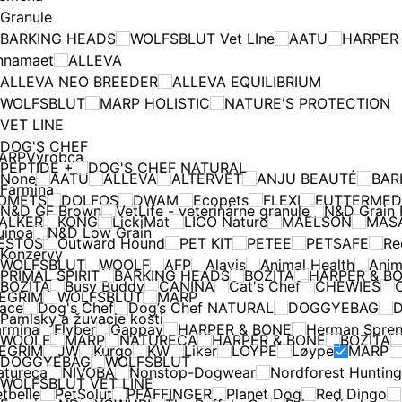
Granule
BARKING HEADS
WOLFSBLUT Vet LIne
AATU
HARPER
nnamaet
ALLEVA
ALLEVA NEO BREEDER
ALLEVA EQUILIBRIUM
WOLFSBLUT
MARP HOLISTIC
NATURE'S PROTECTION
VET LINE
DOG'S CHEF
ARP
Výrobca
PEPTIDE +
DOG'S CHEF NATURAL
None
AATU
ALLEVA
ALTERVET
ANJU BEAUTÉ
BAR
Farmina
OMETS
DOLFOS
DWAM
Ecopets
FLEXI
FUTTERMED
N&D GF Brown
VetLife - veterinárne granule
N&D Grain 
ALKER
KONG
LickiMat
LICO Nature
MAELSON
MAS
uinoa
N&D Low Grain
ESTOS
Outward Hound
PET KIT
PETEE
PETSAFE
Re
Konzervy
WOLFSBLUT
WOOLF
AFP
Alavis
Animal Health
Anim
PRIMAL SPIRIT
BARKING HEADS
BOZITA
HARPER & B
BOZITA
Busy Buddy
CANINA
Cat's Chef
CHEWIES
C
SEGRIM
WOLFSBLUT
MARP
race
Dog's Chef
Dog’s Chef NATURAL
DOGGYEBAG
D
Pamlsky a žuvacie kosti
armina
Flyber
Gappay
HARPER & BONE
Herman Spren
WOOLF
MARP
NATURECA
HARPER & BONE
BOZITA
SEGRIM
JW
Kurgo
KW
Liker
LOYPE
Løype
MARP
DOGGYEBAG
WOLFSBLUT
atureca
NIVOBA
Nonstop-Dogwear
Nordforest Hunting
WOLFSBLUT VET LINE
tbelle
PetSolut
PFAFFINGER
Planet Dog
Red Dingo