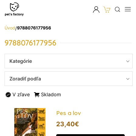
Úvod
/
9788076177956
9788076177956
Kategórie
Zoradiť podľa
V zľave
Skladom
Pes a lov
23,40
€