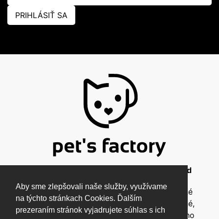
PRIHLÁSIŤ SA
© 2026 Pet's Factory - All Rights Reserved
Aby sme zlepšovali naše služby, využívame
Táto stránka a všetky jej súčasti sú chránené
na týchto stránkach Cookies. Ďalším
autorským zákonom a nesmú byť kopírované,
prezeraním stránok vyjadrujete súhlas s ich
rozmnožované ani inak šírené bez písomného