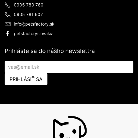
0905 780 760
0905 781 607
info@petsfactory.sk
petsfactoryslovakia
Prihláste sa do nášho newslettra
PRIHLÁSIŤ SA