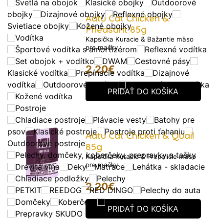
Svetlá na obojok
Klasické obojky
Outdoorové
obojky
Dizajnové obojky
Reflexné obojky
Aatu Cat Chicken &
Svietiace obojky
Kožené obojky
Pheasant 85g
Vodítka
Kapsička Kuracie & Bažantie mäso
pre mačky
Športové vodítka s amortizérom
Reflexné vodítka
Set obojok + vodítko
DWAM
Cestovné pásy
2,20
€
Klasické vodítka
Prepínacie vodítka
Dizajnové
vodítka
Outdoorové vodítka
Samonavíjacie vodítka
PRIDAŤ DO KOŠÍKA
Kožené vodítka
Postroje
Chladiace postroje
Plávacie vesty
Batohy pre
psov
Klasické postroje
Postroje proti ťahaniu
Aatu Cat Chicken & Quail
Outdoorové postroje
85g
Pelechy, domčeky, koberčeky, prepravky a tašky
Kapsička Kuracie & Prepeličie mäso
pre mačky
Drevitá vlna
Deky
Matrace
Lehátka - skladacie
Chladiace podložky
Pelechy
2,20
€
PETKIT
REEDOG
RED DINGO
Pelechy do auta
Domčeky
Koberčeky
Prepravky a tašky
PRIDAŤ DO KOŠÍKA
Prepravky SKUDO