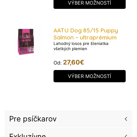
VÝBER MOŽNOSTÍ
AATU Dog 85/15 Puppy
Salmon – ultraprémium
Lahodný losos pre šteniatka
všetkých plemien
27,60
€
Od:
VÝBER MOŽNOSTÍ
Pre psíčkarov
Exkluzívne