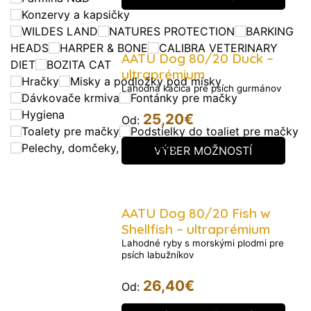
Konzervy a kapsičky
WILDES LAND
NATURES PROTECTION
BARKING
HEADS
HARPER & BONE
CALIBRA VETERINARY
AATU Dog 80/20 Duck –
DIET
BOZITA CAT
ultraprémium
Hračky
Misky a podložky pod misky
Lahodná kačica pre psích gurmánov
Dávkovače krmiva
Fontánky pre mačky
Hygiena
25,20
€
Od:
Toalety pre mačky
Podstielky do toaliet pre mačky
Pelechy, domčeky, koberčeky
VÝBER MOŽNOSTÍ
AATU Dog 80/20 Fish w
Shellfish – ultraprémium
Lahodné ryby s morskými plodmi pre
psích labužníkov
26,40
€
Od: