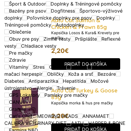
Šport & Outdoor
Doplnky & Tréningové pomôcky
Bazény pre psov
Dogfitness
Športovo-výživové
doplnky
Poľovnícke doplnky pre psov
Doplnky
Aatu Cat Salmon &
Tréningové pomôcky
Autodoplnky
Chicken & Prawn 85g
Oblečenie
Kapsička Losos & Kura& Krevety pre
mačky
Obuv pre psy
Zimné vesty
Pršiplášte
Reflexné
vesty
Chladiace vesty
2,20
€
Pre mačky
Zdravie
PRIDAŤ DO KOŠÍKA
Vitamíny
Stres
Obezita
Imunita
(FHV-1) -
mačaci herpespir
Obličky
Koža a srsť
Bezoáre
Diabetes
Antiparazitka
Hepatitída
Močové
ústrojenstvo
Alergie
Trávenie
Aatu Cat Turkey & Goose
GPS Lokatory
Pamlsky pre mačky
85g
CANVIT
Kapsička morka & hus pre mačky
Granule
2,20
€
Cat's Chef
MEOWING HEADS
ANNAMAET
CALIBRA VETERINARY DIET
AATU
HARPER & BONE
PRIDAŤ DO KOŠÍKA
Farmina N&D