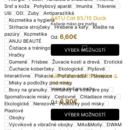
Srsť a koža
Pohybový aparát
Imunita
Trávenie
Uši
Oči
Zuby
Antiparazitiká
AATU Cat 85/15 Duck
Kozmetika a hygiena
Kačacie mäso pre mačky
Strihacie strojčeky
Hrebene a kefy
Kliešte na
pazúry
Kozmetika
6,60
€
Od:
ANJU BEAUTÉ
Čistiace a tréningové porstriedky
Doplnky
VÝBER MOŽNOSTÍ
Hračky
Gumené
Frisbee
Žuvacie kosti a drevá
Erotické
Čuchacie koberčeky
Ekologické
Plyšové
AATU Cat 85/15 Salmon &
Interaktívne
Pískacie
Preťahovadlá
Plávajúce
Herring
Misky a podložky pod misky
Losos a sleď pre mačky
Boxy na granulky
Fontánky na vodu pre psy
Spomaľovacie misky
Cestovné
Chladiace misky
6,90
€
Od:
Ekologické
Nerezové
Podložky pod misky
Plastové
VÝBER MOŽNOSTÍ
Obojky
Výcvikové a vibračné obojky
MAx&Molly
DWAM