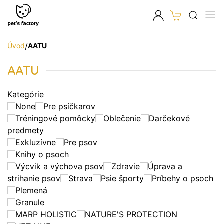
Úvod
/
AATU
AATU
Kategórie
None
Pre psíčkarov
Tréningové pomôcky
Oblečenie
Darčekové
predmety
Exkluzívne
Pre psov
Knihy o psoch
Výcvik a výchova psov
Zdravie
Úprava a
strihanie psov
Strava
Psie športy
Príbehy o psoch
Plemená
Granule
MARP HOLISTIC
NATURE'S PROTECTION