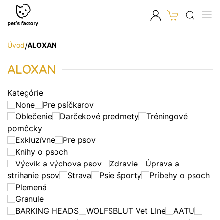
Úvod
/
ALOXAN
ALOXAN
Kategórie
None
Pre psíčkarov
Oblečenie
Darčekové predmety
Tréningové
pomôcky
Exkluzívne
Pre psov
Knihy o psoch
Výcvik a výchova psov
Zdravie
Úprava a
strihanie psov
Strava
Psie športy
Príbehy o psoch
Plemená
Granule
BARKING HEADS
WOLFSBLUT Vet LIne
AATU