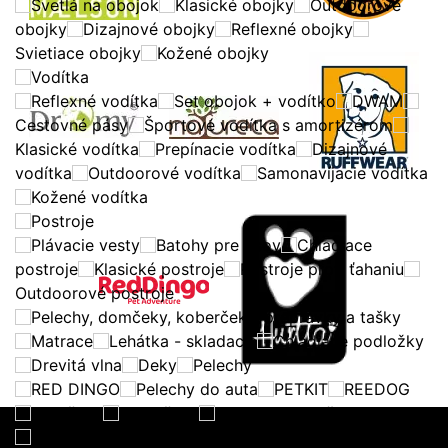
Svetlá na obojok
Klasické obojky
Outdoorové
obojky
Dizajnové obojky
Reflexné obojky
Svietiace obojky
Kožené obojky
Vodítka
Reflexné vodítka
Set obojok + vodítko
DWAM
Cestovné pásy
Športové vodítka s amortizérom
Klasické vodítka
Prepínacie vodítka
Dizajnové
vodítka
Outdoorové vodítka
Samonavíjacie vodítka
Kožené vodítka
Postroje
Plávacie vesty
Batohy pre psov
Chladiace
postroje
Klasické postroje
Postroje proti ťahaniu
Outdoorové postroje
Pelechy, domčeky, koberčeky, prepravky a tašky
Matrace
Lehátka - skladacie
Chladiace podložky
Drevitá vlna
Deky
Pelechy
RED DINGO
Pelechy do auta
PETKIT
REEDOG
Domčeky
Koberčeky
Prepravky a tašky
Prepravky SKUDO