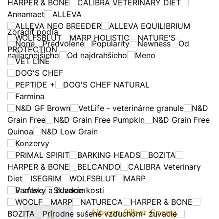
HARPER & BONE
CALIBRA VETERINARY DIET
Annamaet
ALLEVA
ALLEVA NEO BREEDER
ALLEVA EQUILIBRIUM
Zoradiť podľa
WOLFSBLUT
MARP HOLISTIC
NATURE'S
None
Predvolené
Popularity
Newness
Od
PROTECTION
najlacnejšieho
Od najdrahšieho
Meno
VET LINE
DOG'S CHEF
PEPTIDE +
DOG'S CHEF NATURAL
Farmina
N&D GF Brown
VetLife - veterinárne granule
N&D
Grain Free
N&D Grain Free Pumpkin
N&D Grain Free
Quinoa
N&D Low Grain
Konzervy
PRIMAL SPIRIT
BARKING HEADS
BOZITA
HARPER & BONE
BELCANDO
CALIBRA Veterinary
Diet
ISEGRIM
WOLFSBLUT
MARP
Pamlsky a žuvacie kosti
V zľave
Skladom
WOOLF
MARP
NATURECA
HARPER & BONE
Aloxan Silber Spray
BOZITA
Prírodne sušené vzduchom- žuvacie