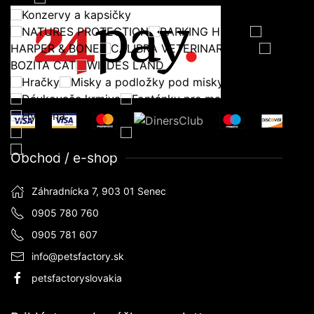
Konzervy a kapsičky
NATURES PROTECTION
BARKING HEADS
HARPER & BONE
CALIBRA VETERINARY DIET
BOZITA CAT
WILDES LAND
Hračky
Misky a podložky pod misky
Dávkovače krmiva
Fontánky pre mačky
Hygiena
Toalety pre mačky
Podstielky do toaliet pre mačky
Pelechy, domčeky, koberčeky
Obchod / e-shop
Záhradnícka 7, 903 01 Senec
0905 780 760
0905 781 607
info@petsfactory.sk
petsfactoryslovakia