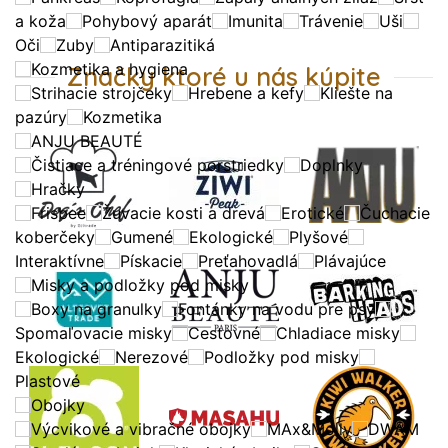
a koža
Pohybový aparát
Imunita
Trávenie
Uši
Oči
Zuby
Antiparazitiká
Kozmetika a hygiena
Značky ktoré u nás kúpite
Strihacie strojčeky
Hrebene a kefy
Kliešte na
pazúry
Kozmetika
ANJU BEAUTÉ
Čistiace a tréningové porstriedky
Doplnky
Hračky
Frisbee
Žuvacie kosti a drevá
Erotické
Čuchacie
koberčeky
Gumené
Ekologické
Plyšové
Interaktívne
Pískacie
Preťahovadlá
Plávajúce
Misky a podložky pod misky
Boxy na granulky
Fontánky na vodu pre psy
Spomaľovacie misky
Cestovné
Chladiace misky
Ekologické
Nerezové
Podložky pod misky
Plastové
Obojky
Výcvikové a vibračné obojky
MAx&Molly
DWAM