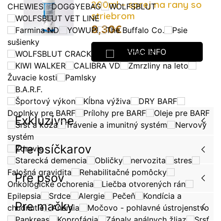
200ml – sprej na rany so
CHEWIES
DOGGYEBAG
WOLFSBLUT
striebrom
WOLFSBLUT VET LINE
8,30
€
Farmina ND
YOWUP!
The Buffalo Co.
Psie
sušienky
VIAC INFO
WOLFSBLUT CRACKERS
SMOOKIES
KIWI WALKER
CALIBRA VD
Zmrzliny na leto
Žuvacie kosti
Pamlsky
B.A.R.F.
Športový výkon
Kĺbna výživa
DRY BARF
Doplnky pre BARF
Prílohy pre BARF
Oleje pre BARF
Exkluzívne
Srsť a koža
Trávenie a imunitný systém
Nervový
systém
Pre psíčkarov
Zdravie
Starecká demencia
Obličky
nervozita
stres
Falošná gravidita
Rehabilitačné pomôcky
Pre psov
Onkologické ochorenia
Liečba otvorených rán
Epilepsia
Srdce
Alergie
Pečeň
Kondícia a
Pre mačky
chudnutie
Anémia
Močovo - pohlavné ústrojenstvo
Pankreas
Koprofágia
Zápaly análnych žliaz
Srsť