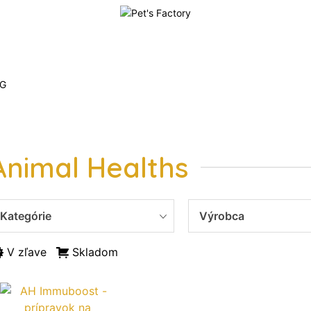
G
Animal Healths
Kategórie
Výrobca
V zľave
Skladom