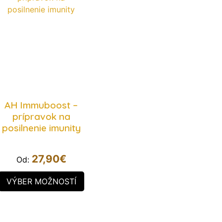
AH Immuboost –
prípravok na
posilnenie imunity
27,90
€
Od:
VÝBER MOŽNOSTÍ