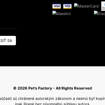
SIŤ SA
© 2026 Pet's Factory - All Rights Reserved
j súčasti sú chránené autorským zákonom a nesmú byť kop
inak šírené bez písomného súhlasu autora.