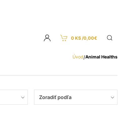
0 KS /
0,00
€
Úvod
/
Animal Healths
Zoradiť podľa