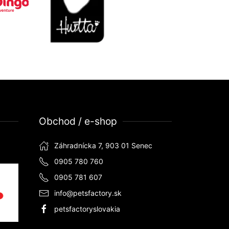
Obchod / e-shop
Záhradnícka 7, 903 01 Senec
0905 780 760
0905 781 607
info@petsfactory.sk
petsfactoryslovakia