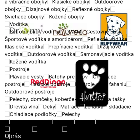
a vibračné obojky
Klasické obojky
Outdoorové
obojky
Dizajnové obojky
Reflexné obojky
Svietiace obojky
Kožené obojky
Vodítka
Set obojok + vodítko
DWAM
Cestovné pásy
Športové vodítka s amortizérom
Reflexné vodítka
Klasické vodítka
Prepínacie vodítka
Dizajnové
vodítka
Outdoorové vodítka
Samonavíjacie vodítka
Kožené vodítka
Postroje
Plávacie vesty
Batohy pre psov
Chladiace
postroje
Klasické postroje
Postroje proti ťahaniu
Outdoorové postroje
Pelechy, domčeky, koberčeky, prepravky a tašky
Drevitá vlna
Deky
Matrace
Lehátka - skladacie
Chladiace podložky
Pelechy
Pelechy do auta
PETKIT
REEDOG
RED DINGO
Domčeky
Koberčeky
Prepravky a tašky
O nás
Prepravky SKUDO