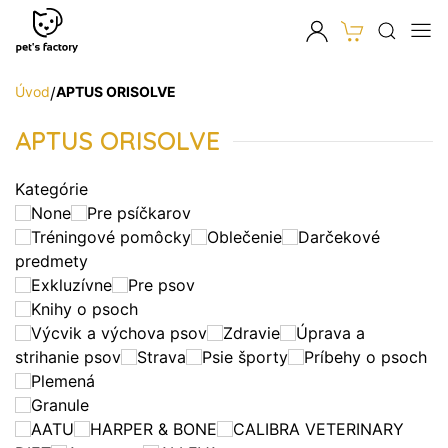
Úvod
/
APTUS ORISOLVE
APTUS ORISOLVE
Kategórie
None
Pre psíčkarov
Tréningové pomôcky
Oblečenie
Darčekové
predmety
Exkluzívne
Pre psov
Knihy o psoch
Výcvik a výchova psov
Zdravie
Úprava a
strihanie psov
Strava
Psie športy
Príbehy o psoch
Plemená
Granule
AATU
HARPER & BONE
CALIBRA VETERINARY