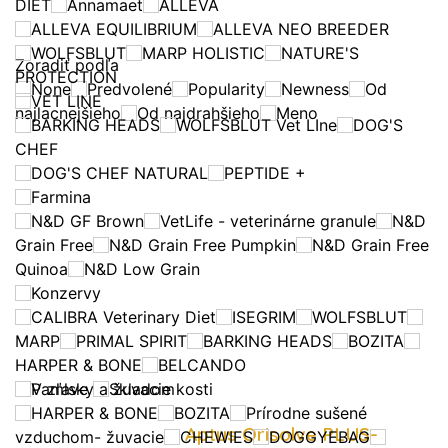
DIET
Annamaet
ALLEVA
ALLEVA EQUILIBRIUM
ALLEVA NEO BREEDER
WOLFSBLUT
MARP HOLISTIC
NATURE'S
Zoradiť podľa
PROTECTION
None
Predvolené
Popularity
Newness
Od
VET LINE
najlacnejšieho
Od najdrahšieho
Meno
BARKING HEADS
WOLFSBLUT Vet LIne
DOG'S
CHEF
DOG'S CHEF NATURAL
PEPTIDE +
Farmina
N&D GF Brown
VetLife - veterinárne granule
N&D
Grain Free
N&D Grain Free Pumpkin
N&D Grain Free
Quinoa
N&D Low Grain
Konzervy
CALIBRA Veterinary Diet
ISEGRIM
WOLFSBLUT
MARP
PRIMAL SPIRIT
BARKING HEADS
BOZITA
HARPER & BONE
BELCANDO
Pamlsky a žuvacie kosti
V zľave
Skladom
HARPER & BONE
BOZITA
Prírodne sušené
Aptus Orisolve PLUS-
vzduchom- žuvacie
CHEWIES
DOGGYEBAG