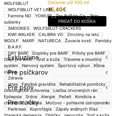
čistenie uší 100 ml
WOLFSBLUT
15,40
€
WOLFSBLUT VET LINE
Farmina ND
YOWUP!
The Buffalo Co.
Psie
PRIDAŤ DO KOŠÍKA
sušienky
SMOOKIES
WOLFSBLUT CRACKERS
KIWI WALKER
CALIBRA VD
Zmrzliny na leto
WOOLF
MARP
NATURECA
Žuvacie kosti
Pamlsky
B.A.R.F.
DRY BARF
Doplnky pre BARF
Prílohy pre BARF
Exkluzívne
Oleje pre BARF
Srsť a koža
Trávenie a imunitný
systém
Nervový systém
Športový výkon
Kĺbna
Pre psíčkarov
výživa
Zdravie
stres
Falošná gravidita
Rehabilitačné pomôcky
Pre psov
Onkologické ochorenia
Liečba otvorených rán
Epilepsia
Srdce
Alergie
Pečeň
Kondícia a
Pre mačky
chudnutie
Anémia
Močovo - pohlavné ústrojenstvo
Pankreas
Koprofágia
Zápaly análnych žliaz
Starecká demencia
Obličky
nervozita
Srsť a koža