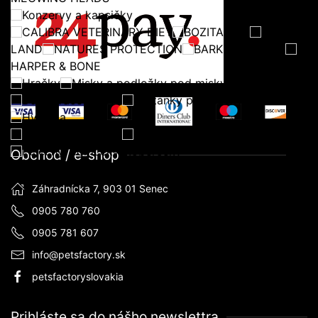
Konzervy a kapsičky
CALIBRA VETERINARY DIET
BOZITA CAT
WILDES
LAND
NATURES PROTECTION
BARKING HEADS
HARPER & BONE
Hračky
Misky a podložky pod misky
Dávkovače krmiva
Fontánky pre mačky
Hygiena
Toalety pre mačky
Podstielky do toaliet pre mačky
Pelechy, domčeky, koberčeky
Obchod / e-shop
Záhradnícka 7, 903 01 Senec
0905 780 760
0905 781 607
info@petsfactory.sk
petsfactoryslovakia
Prihláste sa do nášho newslettra