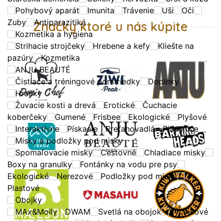
Pohybový aparát
Imunita
Trávenie
Uši
Oči
Zuby
Antiparazitiká
Značky ktoré u nás kúpite
Kozmetika a hygiena
Strihacie strojčeky
Hrebene a kefy
Kliešte na
pazúry
Kozmetika
ANJU BEAUTÉ
Čistiace a tréningové porstriedky
Doplnky
Hračky
Žuvacie kosti a drevá
Erotické
Čuchacie
koberčeky
Gumené
Frisbee
Ekologické
Plyšové
Interaktívne
Pískacie
Preťahovadlá
Plávajúce
Misky a podložky pod misky
Spomaľovacie misky
Cestovné
Chladiace misky
Boxy na granulky
Fontánky na vodu pre psy
Ekologické
Nerezové
Podložky pod misky
Plastové
Obojky
MAx&Molly
DWAM
Svetlá na obojok
Výcvikové