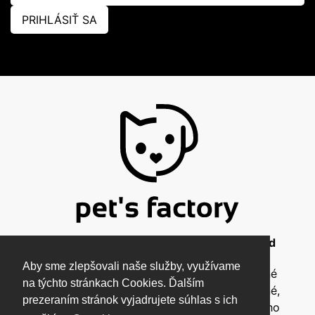
PRIHLÁSIŤ SA
© 2026 Pet's Factory - All Rights Reserved
Aby sme zlepšovali naše služby, využívame
Táto stránka a všetky jej súčasti sú chránené
na týchto stránkach Cookies. Ďalším
autorským zákonom a nesmú byť kopírované,
prezeraním stránok vyjadrujete súhlas s ich
rozmnožované ani inak šírené bez písomného