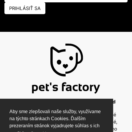
PRIHLÁSIŤ SA
© 2026 Pet's Factory - All Rights Reserved
Aby sme zlepšovali naše služby, využívame
Táto stránka a všetky jej súčasti sú chránené
na týchto stránkach Cookies. Ďalším
autorským zákonom a nesmú byť kopírované,
prezeraním stránok vyjadrujete súhlas s ich
rozmnožované ani inak šírené bez písomného