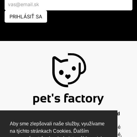
PRIHLÁSIŤ SA
© 2026 Pet's Factory - All Rights Reserved
Aby sme zlepšovali naše služby, využívame
Táto stránka a všetky jej súčasti sú chránené
na týchto stránkach Cookies. Ďalším
autorským zákonom a nesmú byť kopírované,