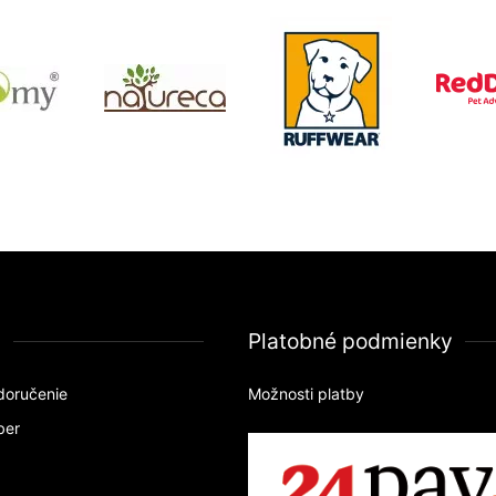
a
Platobné podmienky
doručenie
Možnosti platby
ber