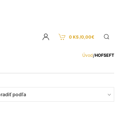
0 KS /
0,00
€
Úvod
/
HOFSEFT
radiť podľa