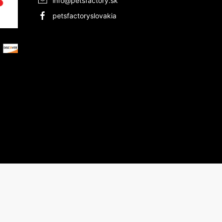
info@petsfactory.sk
petsfactoryslovakia