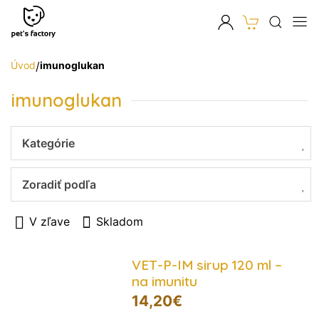
Úvod
/
imunoglukan
imunoglukan
Kategórie
Zoradiť podľa
V zľave
Skladom
VET-P-IM sirup 120 ml –
na imunitu
14,20
€