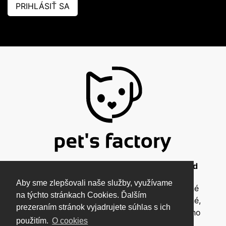
PRIHLÁSIŤ SA
© 2026 Pet's Factory - All Rights Reserved
Aby sme zlepšovali naše služby, využívame
Táto stránka a všetky jej súčasti sú chránené
na týchto stránkach Cookies. Ďalším
autorským zákonom a nesmú byť kopírované,
prezeraním stránok vyjadrujete súhlas s ich
rozmnožované ani inak šírené bez písomného
použitím.
O cookies
súhlasu autora.