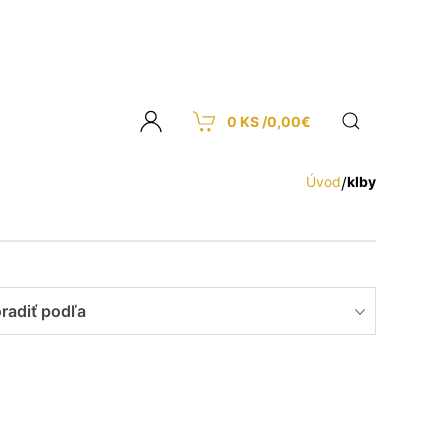
0 KS /
0,00
€
Úvod
/
klby
radiť podľa