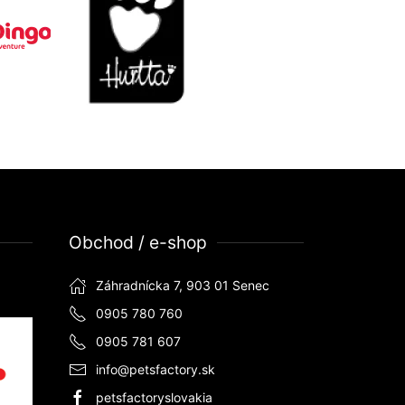
Obchod / e-shop
Záhradnícka 7, 903 01 Senec
0905 780 760
0905 781 607
info@petsfactory.sk
petsfactoryslovakia