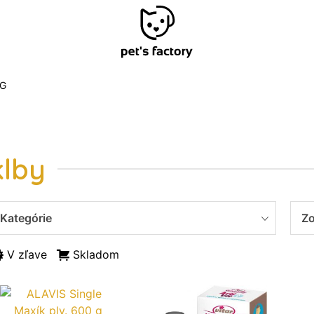
G
klby
Kategórie
Zo
V zľave
Skladom