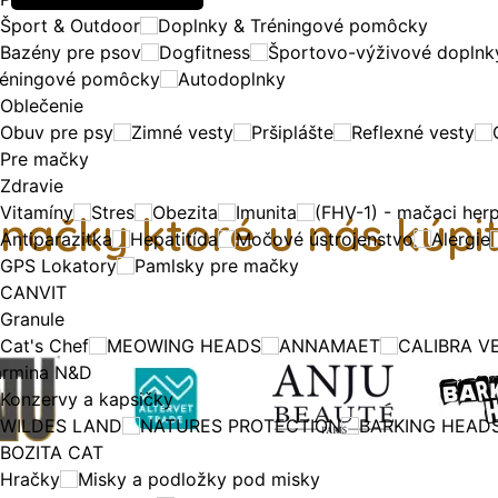
Šport & Outdoor
Doplnky & Tréningové pomôcky
Bazény pre psov
Dogfitness
Športovo-výživové doplnk
réningové pomôcky
Autodoplnky
Oblečenie
Obuv pre psy
Zimné vesty
Pršiplášte
Reflexné vesty
Pre mačky
Zdravie
Vitamíny
Stres
Obezita
Imunita
(FHV-1) - mačaci herp
načky ktoré u nás kúpi
Antiparazitka
Hepatitída
Močové ústrojenstvo
Alergie
GPS Lokatory
Pamlsky pre mačky
CANVIT
Granule
Cat's Chef
MEOWING HEADS
ANNAMAET
CALIBRA V
armina N&D
Konzervy a kapsičky
WILDES LAND
NATURES PROTECTION
BARKING HEAD
BOZITA CAT
Hračky
Misky a podložky pod misky