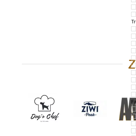
T
Z
F