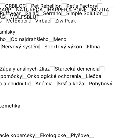
ORBILOC
Pet Rebellion
Pet's Factory
MARP
NATURECA
HARPER & BONE
BOZITA
Ruffwear
Salač
Serrano
Simple Solution
AG
WOLFSBLUT
o
VetExpert
Virbac
ZiwiPeak
amlsky
eho
Od najdrahšieho
Meno
Nervový systém
Športový výkon
Kĺbna
Zápaly análnych žliaz
Starecká demencia
é pomôcky
Onkologické ochorenia
Liečba
a a chudnutie
Anémia
Srsť a koža
Pohybový
ozmetika
acie koberčeky
Ekologické
Plyšové