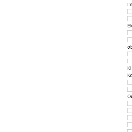
In
E
o
Kl
K
O