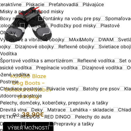
teraktívne
Pískacie
Preťahovadlá
Plávajúce
Misky a podložky pod misky
Boxy na granulky
Fontánky na vodu pre psy
Spomaľovac
kologické
Nerezové
Podložky pod misky
Plastové
Obojky
Výcvikové a vibračné obojky
MAx&Molly
DWAM
Svetl
bojky
Dizajnové obojky
Reflexné obojky
Svietiace obo
Vodítka
Športové vodítka s amortizérom
Reflexné vodítka
Set 
asické vodítka
Prepínacie vodítka
Dizajnové vodítka
O
ožené vodítka
KURGO Blaze
Postroje
Dog Boots –
Chladiace postroje
Plávacie vesty
Batohy pre psov
Kla
Outdoorová obuv
utdoorové postroje
pre psy
Pelechy, domčeky, koberčeky, prepravky a tašky
Drevitá vlna
Deky
Matrace
Lehátka - skladacie
Chlad
38,90
€
Od:
PETKIT
REEDOG
RED DINGO
Pelechy do auta
Domčeky
Koberčeky
Prepravky a tašky
VÝBER MOŽNOSTÍ
Prepravky SKUDO