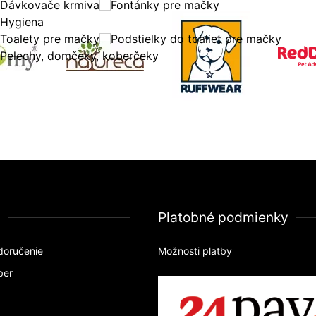
Dávkovače krmiva
Fontánky pre mačky
Hygiena
Toalety pre mačky
Podstielky do toaliet pre mačky
Pelechy, domčeky, koberčeky
a
Platobné podmienky
doručenie
Možnosti platby
ber