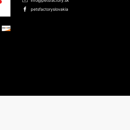
info@petsfactory.sk
petsfactoryslovakia