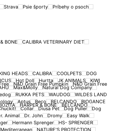
Strava
Psie športy
Príbehy o psoch
 & BONE
CALIBRA VETERINARY DIET
KING HEADS
CALIBRA
COOLPETS
DOG
ICUS
Hot Doll
Hurtta
JK ANIMALS
KIWI
Free
N&D Grain Free Pumpkin
N&D Grain Free
AHU
Max&Molly
Natural Dog Company
edog
RUKKA PETS
WAUDOG
WILDES LAND
ology
Aptus
Beco
BELCANDO
BIOGANCE
BOZITA
HARPER & BONE
BELCANDO
huckit!
Collar
Diusa Pet
Dog Puller
Dog
r. Animal
Dr. John
Dromy
Easy Walk
ger
Hermann Sprenger
HS- SPRENGER
Mediterranean
NATURE'S PROTECTION