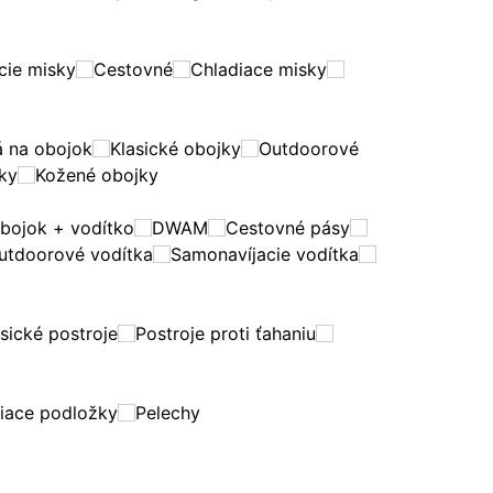
ie misky
Cestovné
Chladiace misky
á na obojok
Klasické obojky
Outdoorové
jky
Kožené obojky
obojok + vodítko
DWAM
Cestovné pásy
utdoorové vodítka
Samonavíjacie vodítka
sické postroje
Postroje proti ťahaniu
iace podložky
Pelechy