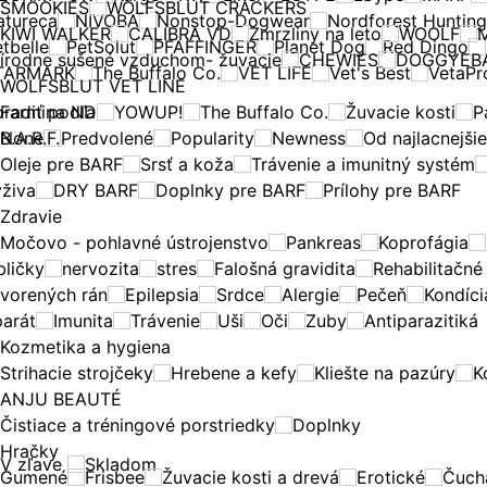
SMOOKIES
WOLFSBLUT CRACKERS
atureca
NIVOBA
Nonstop-Dogwear
Nordforest Hunting
KIWI WALKER
CALIBRA VD
Zmrzliny na leto
WOOLF
tbelle
PetSolut
PFAFFINGER
Planet Dog
Red Dingo
rírodne sušené vzduchom- žuvacie
CHEWIES
DOGGYEB
TARMARK
The Buffalo Co.
VET LIFE
Vet's Best
VetaPr
WOLFSBLUT VET LINE
radiť podľa
Farmina ND
YOWUP!
The Buffalo Co.
Žuvacie kosti
P
B.A.R.F.
None
Predvolené
Popularity
Newness
Od najlacnejši
Oleje pre BARF
Srsť a koža
Trávenie a imunitný systém
ýživa
DRY BARF
Doplnky pre BARF
Prílohy pre BARF
Zdravie
Močovo - pohlavné ústrojenstvo
Pankreas
Koprofágia
bličky
nervozita
stres
Falošná gravidita
Rehabilitačn
tvorených rán
Epilepsia
Srdce
Alergie
Pečeň
Kondíci
parát
Imunita
Trávenie
Uši
Oči
Zuby
Antiparazitiká
Kozmetika a hygiena
Strihacie strojčeky
Hrebene a kefy
Kliešte na pazúry
K
ANJU BEAUTÉ
Čistiace a tréningové porstriedky
Doplnky
Hračky
V zľave
Skladom
Gumené
Frisbee
Žuvacie kosti a drevá
Erotické
Čuch