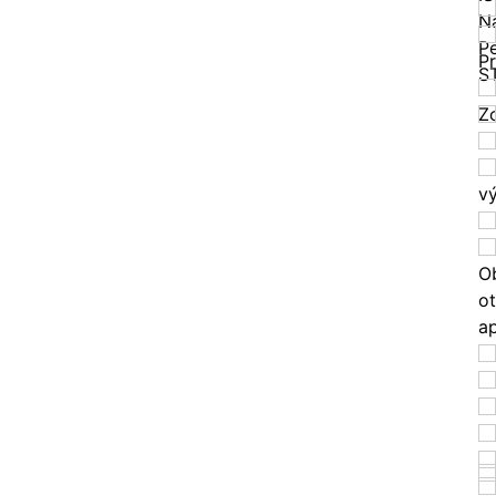
N
Pe
P
S
Zo
v
O
o
a