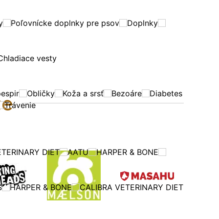
y
Poľovnícke doplnky pre psov
Doplnky
Chladiace vesty
espir
Obličky
Koža a srsť
Bezoáre
Diabetes
te
Trávenie
ETERINARY DIET
AATU
HARPER & BONE
S
HARPER & BONE
CALIBRA VETERINARY DIET