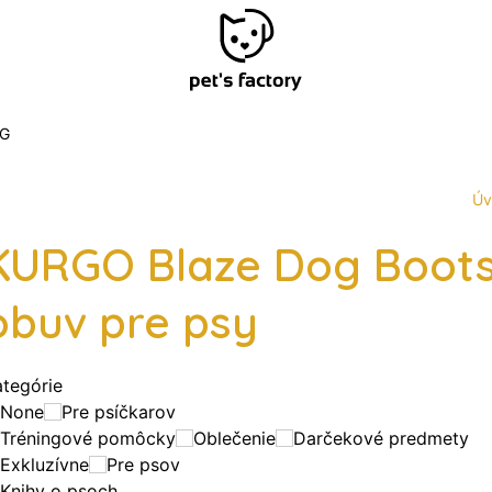
G
Úv
KURGO Blaze Dog Boots
obuv pre psy
ategórie
None
Pre psíčkarov
Tréningové pomôcky
Oblečenie
Darčekové predmety
Exkluzívne
Pre psov
Knihy o psoch