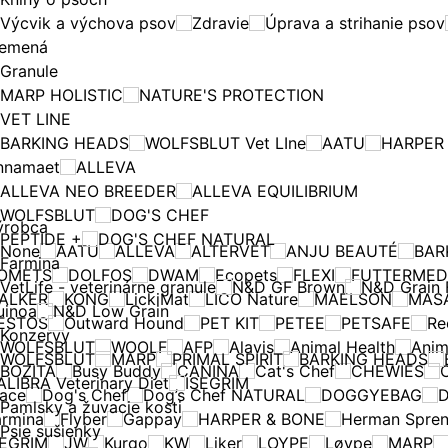
Výcvik a výchova psov
Zdravie
Úprava a strihanie psov
lemená
Granule
MARP HOLISTIC
NATURE'S PROTECTION
VET LINE
BARKING HEADS
WOLFSBLUT Vet LIne
AATU
HARPER
nnamaet
ALLEVA
ALLEVA NEO BREEDER
ALLEVA EQUILIBRIUM
WOLFSBLUT
DOG'S CHEF
ýrobca
PEPTIDE +
DOG'S CHEF NATURAL
None
AATU
ALLEVA
ALTERVET
ANJU BEAUTÉ
BAR
Farmina
OMETS
DOLFOS
DWAM
Ecopets
FLEXI
FUTTERMED
VetLife - veterinárne granule
N&D GF Brown
N&D Grain 
ALKER
KONG
LickiMat
LICO Nature
MAELSON
MAS
uinoa
N&D Low Grain
ESTOS
Outward Hound
PET KIT
PETEE
PETSAFE
Re
Konzervy
WOLFSBLUT
WOOLF
AFP
Alavis
Animal Health
Anim
WOLFSBLUT
MARP
PRIMAL SPIRIT
BARKING HEADS
BOZITA
Busy Buddy
CANINA
Cat's Chef
CHEWIES
C
ALIBRA Veterinary Diet
ISEGRIM
race
Dog's Chef
Dog’s Chef NATURAL
DOGGYEBAG
D
Pamlsky a žuvacie kosti
armina
Flyber
Gappay
HARPER & BONE
Herman Spren
Psie sušienky
SEGRIM
JW
Kurgo
KW
Liker
LOYPE
Løype
MARP