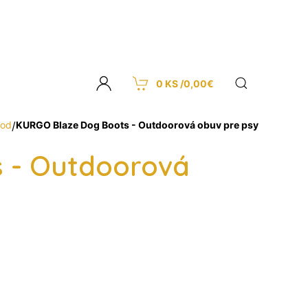
0 KS /
0,00
€
od
/
KURGO Blaze Dog Boots - Outdoorová obuv pre psy
 - Outdoorová