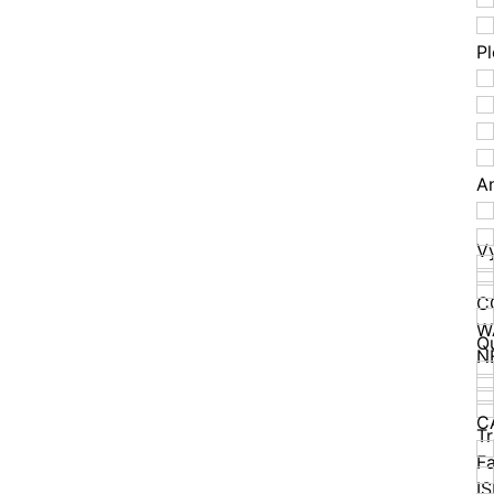
P
A
V
C
W
Q
N
C
T
F
I