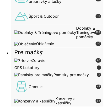
prepravky a tašky
Šport & Outdoor
60
Doplnky &
Tréningové
178
pomôcky
Oblečenie
40
Pre mačky
Zdravie
20
GPS Lokatory
1
Pamlsky pre mačky
3
Granule
47
Konzervy a
34
kapsičky