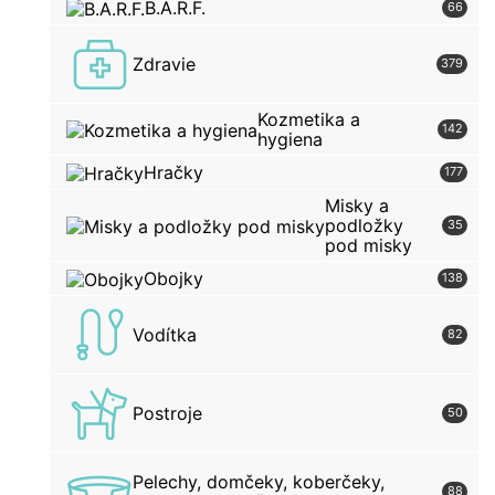
B.A.R.F.
66
Zdravie
379
Kozmetika a
142
hygiena
Hračky
177
Misky a
podložky
35
pod misky
Obojky
138
Vodítka
82
Postroje
50
Pelechy, domčeky, koberčeky,
88