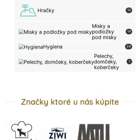
Hračky
10
Misky a
podložky
14
pod misky
Hygiena
24
Pelechy,
domčeky,
1
koberčeky
Značky ktoré u nás kúpite