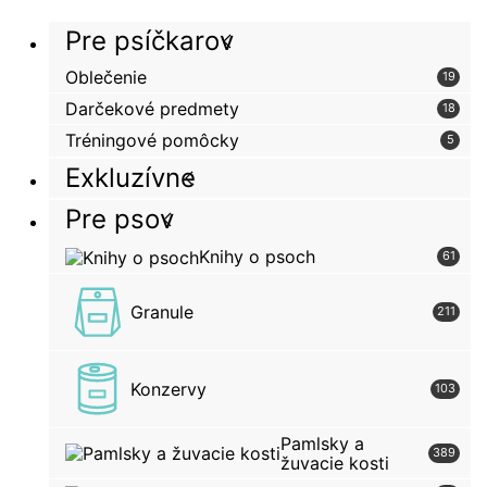
Pre psíčkarov
Oblečenie
19
Darčekové predmety
18
Tréningové pomôcky
5
Exkluzívne
Pre psov
Knihy o psoch
61
Granule
211
Konzervy
103
Pamlsky a
389
žuvacie kosti