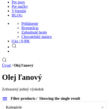
Pre psov
Pre mačky
Výpredaj
BLOG
Prihlásenie
Registrácia
Zabudnuté heslo
Chovatelské stanice
0 ks /
0,00
€
Úvod
/
Olej ľanový
Olej ľanový
Zobrazený jediný výsledok
Filter products
Showing the single result
Kategórie