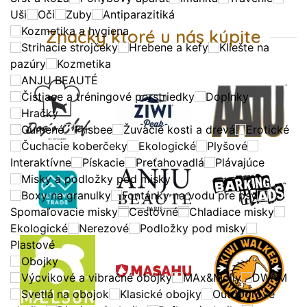
Uši
Oči
Zuby
Antiparazitiká
Kozmetika a hygiena
Značky ktoré u nás kúpite
Strihacie strojčeky
Hrebene a kefy
Kliešte na
pazúry
Kozmetika
ANJU BEAUTÉ
Čistiace a tréningové porstriedky
Doplnky
Hračky
Gumené
Frisbee
Žuvacie kosti a drevá
Erotické
Čuchacie koberčeky
Ekologické
Plyšové
Interaktívne
Pískacie
Preťahovadlá
Plávajúce
Misky a podložky pod misky
Boxy na granulky
Fontánky na vodu pre psy
Spomaľovacie misky
Cestovné
Chladiace misky
Ekologické
Nerezové
Podložky pod misky
Plastové
Obojky
Výcvikové a vibračné obojky
MAx&Molly
DWAM
Svetlá na obojok
Klasické obojky
Outdoorové