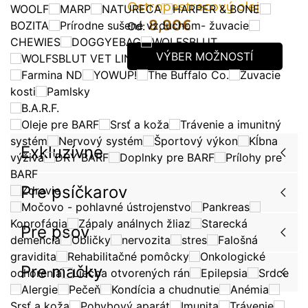
Ostropestrecový olej
WOOLF
MARP
NATURECA
HARPER & BONE
8,90
€
BOZITA
Prírodne sušené vzduchom- žuvacie
Od:
CHEWIES
DOGGYEBAG
WOLFSBLUT
VÝBER MOŽNOSTÍ
WOLFSBLUT VET LINE
Farmina ND
YOWUP!
The Buffalo Co.
Žuvacie
kosti
Pamlsky
B.A.R.F.
Oleje pre BARF
Srsť a koža
Trávenie a imunitný
systém
Nervový systém
Športový výkon
Kĺbna
Exkluzívne
výživa
DRY BARF
Doplnky pre BARF
Prílohy pre
BARF
Pre psíčkarov
Zdravie
Močovo - pohlavné ústrojenstvo
Pankreas
Koprofágia
Zápaly análnych žliaz
Starecká
Pre psov
demencia
Obličky
nervozita
stres
Falošná
gravidita
Rehabilitačné pomôcky
Onkologické
Pre mačky
ochorenia
Liečba otvorených rán
Epilepsia
Srdce
Alergie
Pečeň
Kondícia a chudnutie
Anémia
Srsť a koža
Pohybový aparát
Imunita
Trávenie