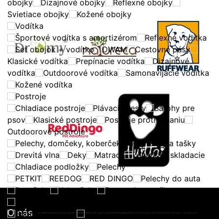
obojky
Dizajnové obojky
Reflexné obojky
Svietiace obojky
Kožené obojky
Vodítka
Športové vodítka s amortizérom
Reflexné vodítka
Set obojok + vodítko
DWAM
Cestovné pásy
Klasické vodítka
Prepínacie vodítka
Dizajnové
vodítka
Outdoorové vodítka
Samonavíjacie vodítka
Kožené vodítka
Postroje
Chladiace postroje
Plávacie vesty
Batohy pre
psov
Klasické postroje
Postroje proti ťahaniu
Outdoorové postroje
Pelechy, domčeky, koberčeky, prepravky a tašky
Drevitá vlna
Deky
Matrace
Lehátka - skladacie
Chladiace podložky
Pelechy
PETKIT
REEDOG
RED DINGO
Pelechy do auta
Domčeky
Koberčeky
Prepravky a tašky
Prepravky SKUDO
O nás
Šport & Outdoor
Doplnky & Tréningové pomôcky