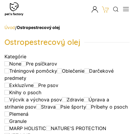
Úvod
/
Ostropestrecový olej
Ostropestrecový olej
Kategórie
None
Pre psíčkarov
Tréningové pomôcky
Oblečenie
Darčekové
predmety
Exkluzívne
Pre psov
Knihy o psoch
Výcvik a výchova psov
Zdravie
Úprava a
strihanie psov
Strava
Psie športy
Príbehy o psoch
Plemená
Granule
MARP HOLISTIC
NATURE'S PROTECTION