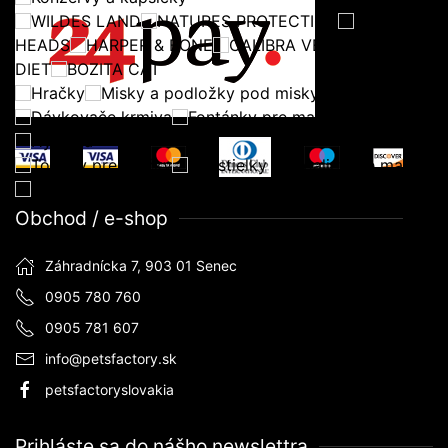
WILDES LAND
NATURES PROTECTION
BARKING
HEADS
HARPER & BONE
CALIBRA VETERINARY
DIET
BOZITA CAT
Hračky
Misky a podložky pod misky
Dávkovače krmiva
Fontánky pre mačky
Hygiena
Toalety pre mačky
Podstielky do toaliet pre mačky
Pelechy, domčeky, koberčeky
Obchod / e-shop
Záhradnícka 7, 903 01 Senec
0905 780 760
0905 781 607
info@petsfactory.sk
petsfactoryslovakia
Prihláste sa do nášho newslettra