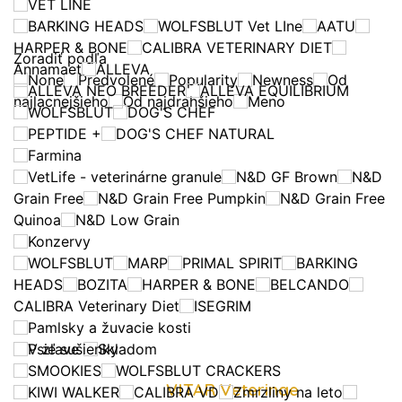
VET LINE
BARKING HEADS
WOLFSBLUT Vet LIne
AATU
HARPER & BONE
CALIBRA VETERINARY DIET
Zoradiť podľa
Annamaet
ALLEVA
None
Predvolené
Popularity
Newness
Od
ALLEVA NEO BREEDER
ALLEVA EQUILIBRIUM
najlacnejšieho
Od najdrahšieho
Meno
WOLFSBLUT
DOG'S CHEF
PEPTIDE +
DOG'S CHEF NATURAL
Farmina
VetLife - veterinárne granule
N&D GF Brown
N&D
Grain Free
N&D Grain Free Pumpkin
N&D Grain Free
Quinoa
N&D Low Grain
Konzervy
WOLFSBLUT
MARP
PRIMAL SPIRIT
BARKING
HEADS
BOZITA
HARPER & BONE
BELCANDO
CALIBRA Veterinary Diet
ISEGRIM
Pamlsky a žuvacie kosti
Psie sušienky
V zľave
Skladom
SMOOKIES
WOLFSBLUT CRACKERS
VITAR Veterinae
KIWI WALKER
CALIBRA VD
Zmrzliny na leto