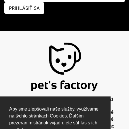
PRIHLÁSIŤ SA
© 2026 Pet's Factory - All Rights Reserved
Aby sme zlepšovali naše služby, využívame
Táto stránka a všetky jej súčasti sú chránené
na týchto stránkach Cookies. Ďalším
autorským zákonom a nesmú byť kopírované,
prezeraním stránok vyjadrujete súhlas s ich
rozmnožované ani inak šírené bez písomného