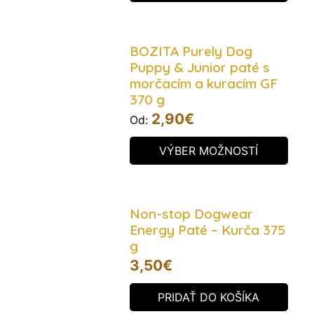
BOZITA Purely Dog
Puppy & Junior paté s
morčacím a kuracím GF
370 g
2,90
€
Od:
VÝBER MOŽNOSTÍ
Non-stop Dogwear
Energy Paté – Kurča 375
g
3,50
€
PRIDAŤ DO KOŠÍKA