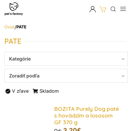
Úvod
/
PATE
PATE
Kategórie
Zoradiť podľa
V zľave
Skladom
BOZITA Purely Dog paté
s hovädzím a lososom
GF 370 g
3,20
€
Od: