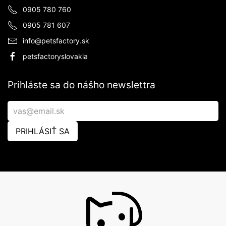
0905 780 760
0905 781 607
info@petsfactory.sk
petsfactoryslovakia
Prihláste sa do nášho newslettra
PRIHLÁSIŤ SA