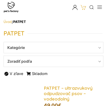
Úvod
/
PATPET
PATPET
Kategórie
Zoradiť podľa
V zľave
Skladom
PATPET – ultrazvukový
odpudzovač psov –
vodeodolný
49,00
€