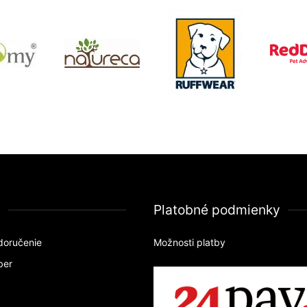
a
Platobné podmienky
doručenie
Možnosti platby
ber