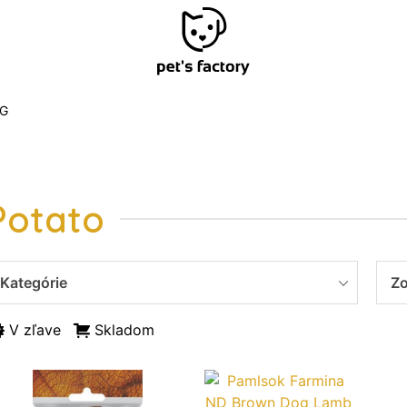
G
Potato
Kategórie
Zo
V zľave
Skladom