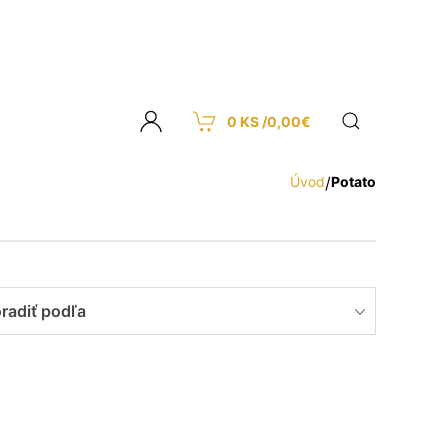
0 KS /
0,00
€
Úvod
/
Potato
radiť podľa