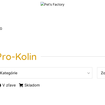
G
Pro-Kolin
Kategórie
Zo
V zľave
Skladom