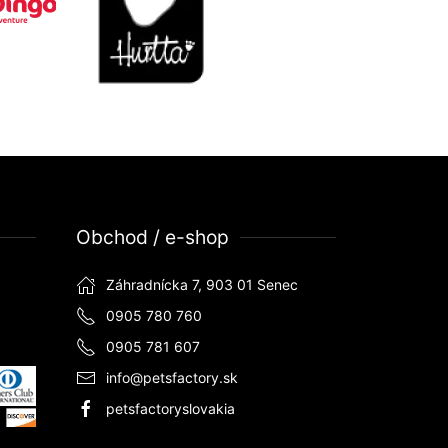
Obchod / e-shop
Záhradnícka 7, 903 01 Senec
0905 780 760
0905 781 607
info@petsfactory.sk
petsfactoryslovakia