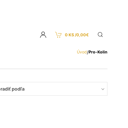
0 KS /
0,00
€
Úvod
/
Pro-Kolin
radiť podľa