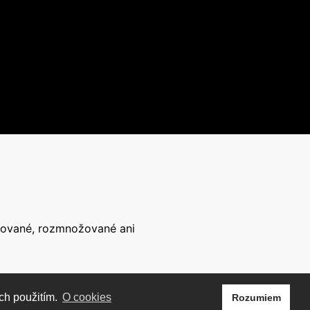
írované, rozmnožované ani
ch použitím.
O cookies
Rozumiem