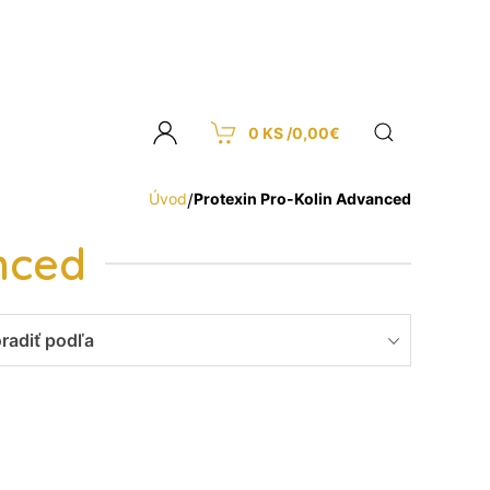
0 KS /
0,00
€
Úvod
/
Protexin Pro-Kolin Advanced
nced
radiť podľa