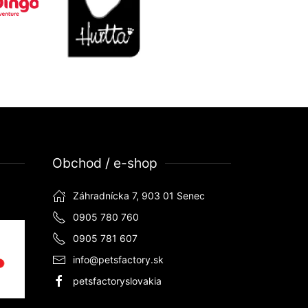
Obchod / e-shop
Záhradnícka 7, 903 01 Senec
0905 780 760
0905 781 607
info@petsfactory.sk
petsfactoryslovakia