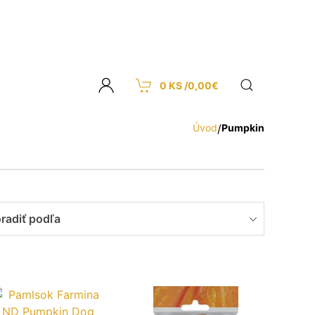
0 KS /
0,00
€
Úvod
/
Pumpkin
radiť podľa