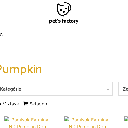
G
Pumpkin
Kategórie
Zo
V zľave
Skladom