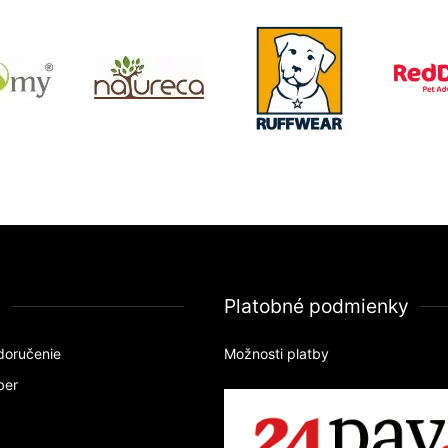
a
Platobné podmienky
doručenie
Možnosti platby
ber