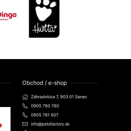
Obchod / e-shop
Záhradnícka 7, 903 01 Senec
0905 780 760
0905 781 607
info@petsfactory.sk