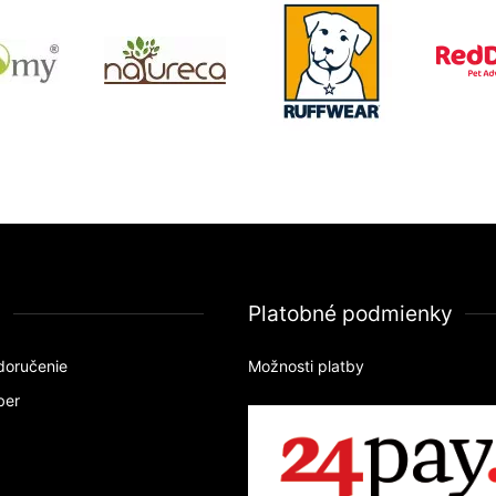
a
Platobné podmienky
doručenie
Možnosti platby
ber