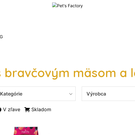
G
s bravčovým mäsom a l
Kategórie
Výrobca
V zľave
Skladom