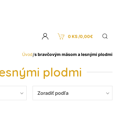
0 KS /
0,00
€
Úvod
/
s bravčovým mäsom a lesnými plodmi
esnými plodmi
Zoradiť podľa