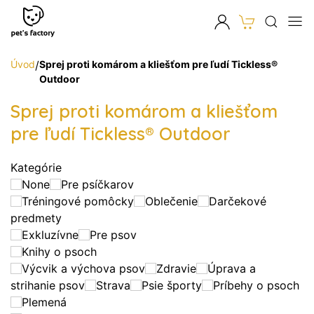
Úvod
/
Sprej proti komárom a kliešťom pre ľudí Tickless®
Outdoor
Sprej proti komárom a kliešťom
pre ľudí Tickless® Outdoor
Kategórie
None
Pre psíčkarov
Tréningové pomôcky
Oblečenie
Darčekové
predmety
Exkluzívne
Pre psov
Knihy o psoch
Výcvik a výchova psov
Zdravie
Úprava a
strihanie psov
Strava
Psie športy
Príbehy o psoch
Plemená