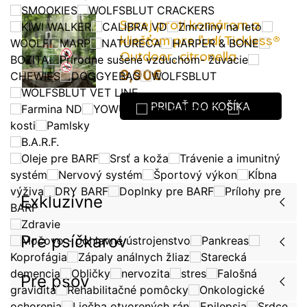
SMOOKIES
WOLFSBLUT CRACKERS
Sprej proti komárom a
KIWI WALKER
CALIBRA VD
Zmrzliny na leto
kliešťom pre ľudí Tickless®
WOOLF
MARP
NATURECA
HARPER & BONE
Outdoor, citronella
BOZITA
Prírodne sušené vzduchom- žuvacie
9,90
€
CHEWIES
DOGGYEBAG
WOLFSBLUT
WOLFSBLUT VET LINE
PRIDAŤ DO KOŠÍKA
Farmina ND
YOWUP!
The Buffalo Co.
Žuvacie
kosti
Pamlsky
B.A.R.F.
Oleje pre BARF
Srsť a koža
Trávenie a imunitný
systém
Nervový systém
Športový výkon
Kĺbna
výživa
DRY BARF
Doplnky pre BARF
Prílohy pre
Exkluzívne
BARF
Zdravie
Pre psíčkarov
Močovo - pohlavné ústrojenstvo
Pankreas
Koprofágia
Zápaly análnych žliaz
Starecká
demencia
Obličky
nervozita
stres
Falošná
Pre psov
gravidita
Rehabilitačné pomôcky
Onkologické
ochorenia
Liečba otvorených rán
Epilepsia
Srdce