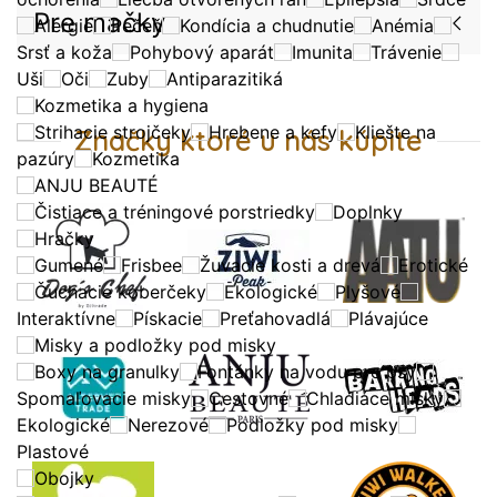
Pre mačky
Alergie
Pečeň
Kondícia a chudnutie
Anémia
Srsť a koža
Pohybový aparát
Imunita
Trávenie
Uši
Oči
Zuby
Antiparazitiká
Kozmetika a hygiena
Strihacie strojčeky
Hrebene a kefy
Kliešte na
Značky ktoré u nás kúpite
pazúry
Kozmetika
ANJU BEAUTÉ
Čistiace a tréningové porstriedky
Doplnky
Hračky
Gumené
Frisbee
Žuvacie kosti a drevá
Erotické
Čuchacie koberčeky
Ekologické
Plyšové
Interaktívne
Pískacie
Preťahovadlá
Plávajúce
Misky a podložky pod misky
Boxy na granulky
Fontánky na vodu pre psy
Spomaľovacie misky
Cestovné
Chladiace misky
Ekologické
Nerezové
Podložky pod misky
Plastové
Obojky