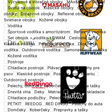
Výcvikové a vibračné obojky
MAx&Molly
DWAM
Svetlá na obojok
Klasické obojky
Outdoorové
obojky
Dizajnové obojky
Reflexné obojky
Svietiace obojky
Kožené obojky
Vodítka
Športové vodítka s amortizérom
Reflexné vodítka
Set obojok + vodítko
DWAM
Cestovné pásy
Klasické vodítka
Prepínacie vodítka
Dizajnové
vodítka
Outdoorové vodítka
Samonavíjacie vodítka
Kožené vodítka
Postroje
Chladiace postroje
Plávacie vesty
Batohy pre
psov
Klasické postroje
Postroje proti ťahaniu
Outdoorové postroje
Pelechy, domčeky, koberčeky, prepravky a tašky
Drevitá vlna
Deky
Matrace
Lehátka - skladacie
Chladiace podložky
Pelechy
PETKIT
REEDOG
RED DINGO
Pelechy do auta
Domčeky
Koberčeky
Prepravky a tašky