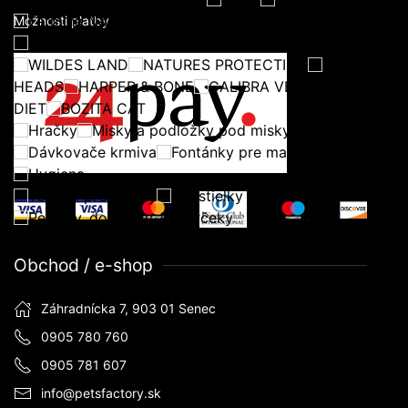
Farmina N&D
Možnosti platby
Konzervy a kapsičky
WILDES LAND
NATURES PROTECTION
BARKING
HEADS
HARPER & BONE
CALIBRA VETERINARY
DIET
BOZITA CAT
Hračky
Misky a podložky pod misky
Dávkovače krmiva
Fontánky pre mačky
Hygiena
Toalety pre mačky
Podstielky do toaliet pre mačky
Pelechy, domčeky, koberčeky
Obchod / e-shop
Záhradnícka 7, 903 01 Senec
0905 780 760
0905 781 607
info@petsfactory.sk