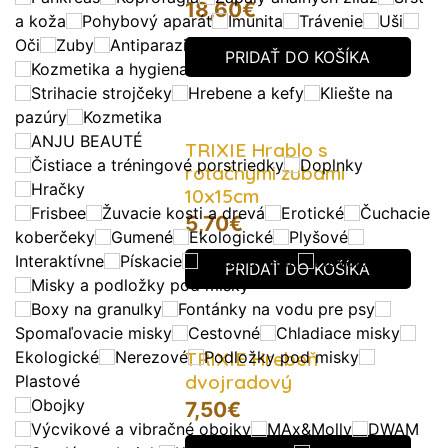
18,60
€
a koža
Pohybový aparát
Imunita
Trávenie
Uši
Oči
Zuby
Antiparazitiká
PRIDAŤ DO KOŠÍKA
Kozmetika a hygiena
Strihacie strojčeky
Hrebene a kefy
Kliešte na
pazúry
Kozmetika
ANJU BEAUTÉ
TRIXIE Hrablo s
Čistiace a tréningové porstriedky
Doplnky
rotačnými zubami
Hračky
10x15cm
Frisbee
Žuvacie kosti a drevá
Erotické
Čuchacie
5,70
€
koberčeky
Gumené
Ekologické
Plyšové
Interaktívne
Pískacie
Preťahovadlá
Plávajúce
PRIDAŤ DO KOŠÍKA
Misky a podložky pod misky
Boxy na granulky
Fontánky na vodu pre psy
Spomaľovacie misky
Cestovné
Chladiace misky
Ekologické
Nerezové
TRIXIE Hrebeň
Podložky pod misky
dvojradový
Plastové
Obojky
7,50
€
Výcvikové a vibračné obojky
MAx&Molly
DWAM