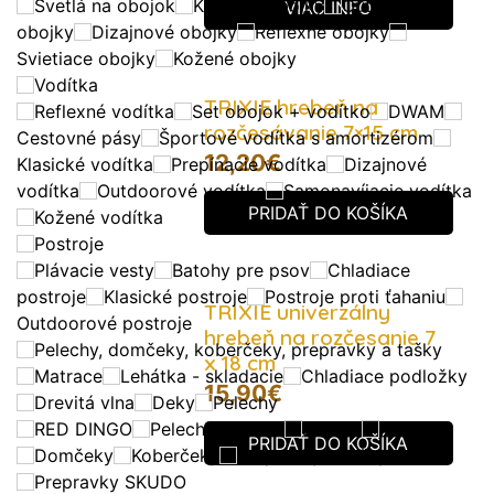
Svetlá na obojok
Klasické obojky
Outdoorové
VIAC INFO
obojky
Dizajnové obojky
Reflexné obojky
Svietiace obojky
Kožené obojky
Vodítka
TRIXIE hrebeň na
Reflexné vodítka
Set obojok + vodítko
DWAM
rozčesávanie 7×15 cm
Cestovné pásy
Športové vodítka s amortizérom
12,20
€
Klasické vodítka
Prepínacie vodítka
Dizajnové
vodítka
Outdoorové vodítka
Samonavíjacie vodítka
PRIDAŤ DO KOŠÍKA
Kožené vodítka
Postroje
Plávacie vesty
Batohy pre psov
Chladiace
postroje
Klasické postroje
Postroje proti ťahaniu
TRIXIE univerzálny
Outdoorové postroje
hrebeň na rozčesanie 7
Pelechy, domčeky, koberčeky, prepravky a tašky
x 18 cm
Matrace
Lehátka - skladacie
Chladiace podložky
15,90
€
Drevitá vlna
Deky
Pelechy
RED DINGO
Pelechy do auta
PETKIT
REEDOG
PRIDAŤ DO KOŠÍKA
Domčeky
Koberčeky
Prepravky a tašky
Prepravky SKUDO