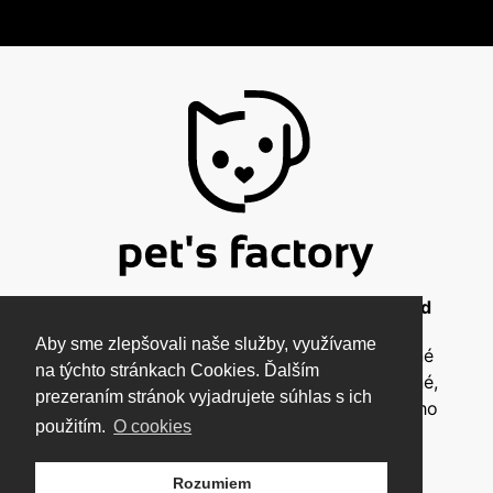
© 2026 Pet's Factory - All Rights Reserved
Aby sme zlepšovali naše služby, využívame
Táto stránka a všetky jej súčasti sú chránené
na týchto stránkach Cookies. Ďalším
autorským zákonom a nesmú byť kopírované,
prezeraním stránok vyjadrujete súhlas s ich
rozmnožované ani inak šírené bez písomného
použitím.
O cookies
súhlasu autora.
Rozumiem