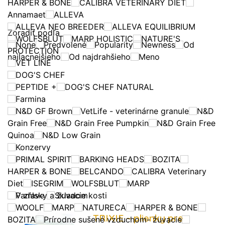
HARPER & BONE
CALIBRA VETERINARY DIET
Annamaet
ALLEVA
ALLEVA NEO BREEDER
ALLEVA EQUILIBRIUM
Zoradiť podľa
WOLFSBLUT
MARP HOLISTIC
NATURE'S
None
Predvolené
Popularity
Newness
Od
PROTECTION
najlacnejšieho
Od najdrahšieho
Meno
VET LINE
DOG'S CHEF
PEPTIDE +
DOG'S CHEF NATURAL
Farmina
N&D GF Brown
VetLife - veterinárne granule
N&D
Grain Free
N&D Grain Free Pumpkin
N&D Grain Free
Quinoa
N&D Low Grain
Konzervy
PRIMAL SPIRIT
BARKING HEADS
BOZITA
HARPER & BONE
BELCANDO
CALIBRA Veterinary
Diet
ISEGRIM
WOLFSBLUT
MARP
Pamlsky a žuvacie kosti
V zľave
Skladom
WOOLF
MARP
NATURECA
HARPER & BONE
TRIXIE – plienky pre
BOZITA
Prírodne sušené vzduchom- žuvacie