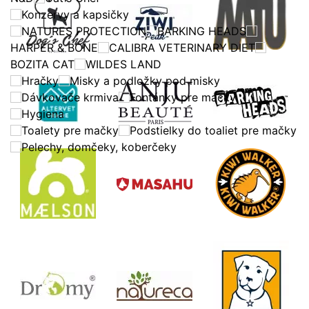
Konzervy a kapsičky
NATURES PROTECTION
BARKING HEADS
HARPER & BONE
CALIBRA VETERINARY DIET
BOZITA CAT
WILDES LAND
Hračky
Misky a podložky pod misky
Dávkovače krmiva
Fontánky pre mačky
Hygiena
Toalety pre mačky
Podstielky do toaliet pre mačky
Pelechy, domčeky, koberčeky