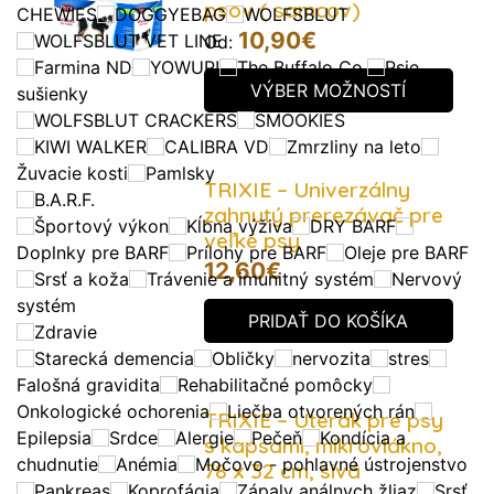
psov ( samcov)
CHEWIES
DOGGYEBAG
WOLFSBLUT
10,90
€
WOLFSBLUT VET LINE
Od:
Farmina ND
YOWUP!
The Buffalo Co.
Psie
VÝBER MOŽNOSTÍ
sušienky
WOLFSBLUT CRACKERS
SMOOKIES
KIWI WALKER
CALIBRA VD
Zmrzliny na leto
Žuvacie kosti
Pamlsky
TRIXIE – Univerzálny
B.A.R.F.
zahnutý prerezávač pre
Športový výkon
Kĺbna výživa
DRY BARF
veľké psy
Doplnky pre BARF
Prílohy pre BARF
Oleje pre BARF
12,60
€
Srsť a koža
Trávenie a imunitný systém
Nervový
systém
PRIDAŤ DO KOŠÍKA
Zdravie
Starecká demencia
Obličky
nervozita
stres
Falošná gravidita
Rehabilitačné pomôcky
Onkologické ochorenia
Liečba otvorených rán
TRIXIE – Uterák pre psy
Epilepsia
Srdce
Alergie
Pečeň
Kondícia a
s kapsami, mikrovlákno,
chudnutie
Anémia
Močovo - pohlavné ústrojenstvo
78 x 32 cm, sivá
Pankreas
Koprofágia
Zápaly análnych žliaz
Srsť