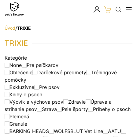
Úvod
/
TRIXIE
TRIXIE
Kategórie
None
Pre psíčkarov
Oblečenie
Darčekové predmety
Tréningové
pomôcky
Exkluzívne
Pre psov
Knihy o psoch
Výcvik a výchova psov
Zdravie
Úprava a
strihanie psov
Strava
Psie športy
Príbehy o psoch
Plemená
Granule
BARKING HEADS
WOLFSBLUT Vet LIne
AATU