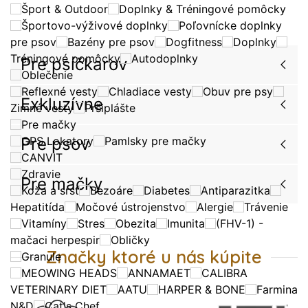
Šport & Outdoor
Doplnky & Tréningové pomôcky
Športovo-výživové doplnky
Poľovnícke doplnky
pre psov
Bazény pre psov
Dogfitness
Doplnky
Tréningové pomôcky
Autodoplnky
Pre psíčkarov
Oblečenie
Reflexné vesty
Chladiace vesty
Obuv pre psy
Exkluzívne
Zimné vesty
Pršiplášte
Pre mačky
Pre psov
GPS Lokatory
Pamlsky pre mačky
CANVIT
Zdravie
Pre mačky
Koža a srsť
Bezoáre
Diabetes
Antiparazitka
Hepatitída
Močové ústrojenstvo
Alergie
Trávenie
Vitamíny
Stres
Obezita
Imunita
(FHV-1) -
mačaci herpespir
Obličky
Značky ktoré u nás kúpite
Granule
MEOWING HEADS
ANNAMAET
CALIBRA
VETERINARY DIET
AATU
HARPER & BONE
Farmina
N&D
Cat's Chef