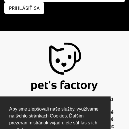
PRIHLÁSIŤ SA
© 2026 Pet's Factory - All Rights Reserved
Aby sme zlepšovali naše služby, využívame
Táto stránka a všetky jej súčasti sú chránené
na týchto stránkach Cookies. Ďalším
autorským zákonom a nesmú byť kopírované,
prezeraním stránok vyjadrujete súhlas s ich
rozmnožované ani inak šírené bez písomného