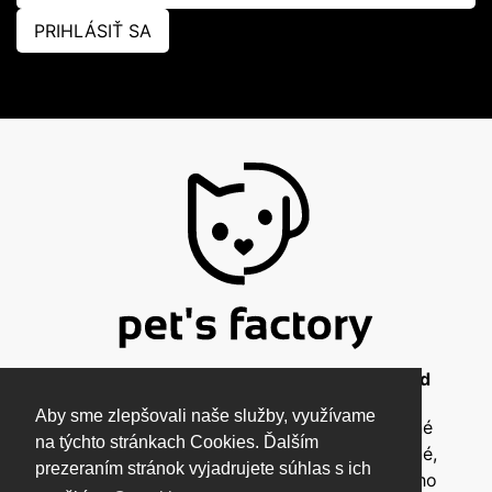
PRIHLÁSIŤ SA
© 2026 Pet's Factory - All Rights Reserved
Aby sme zlepšovali naše služby, využívame
Táto stránka a všetky jej súčasti sú chránené
na týchto stránkach Cookies. Ďalším
autorským zákonom a nesmú byť kopírované,
prezeraním stránok vyjadrujete súhlas s ich
rozmnožované ani inak šírené bez písomného