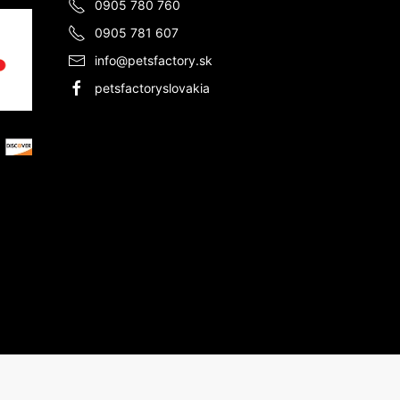
0905 780 760
0905 781 607
info@petsfactory.sk
petsfactoryslovakia