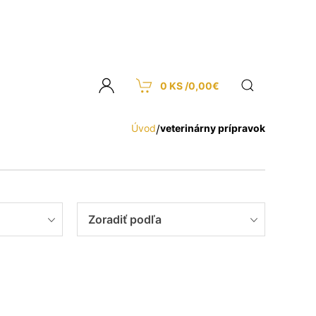
0 KS /
0,00
€
Úvod
/
veterinárny prípravok
Zoradiť podľa