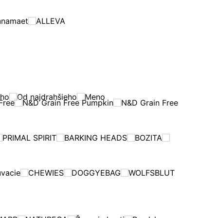
nnamaet
ALLEVA
eho
Od najdrahšieho
Meno
Free
N&D Grain Free Pumpkin
N&D Grain Free
PRIMAL SPIRIT
BARKING HEADS
BOZITA
uvacie
CHEWIES
DOGGYEBAG
WOLFSBLUT