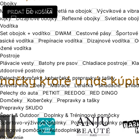
Obojky
MAx&Molly
DWAM
Svetlá na obojok
Výcvikové a vibr
PRIDAŤ DO KOŠÍKA
bojky
Dizajnové obojky
Reflexné obojky
Svietiace obo
Vodítka
Set obojok + vodítko
DWAM
Cestovné pásy
Športové
asické vodítka
Prepínacie vodítka
Dizajnové vodítka
O
ožené vodítka
Postroje
Plávacie vesty
Batohy pre psov
Chladiace postroje
Kla
utdoorové postroje
načky ktoré u nás kúpi
Pelechy, domčeky, koberčeky, prepravky a tašky
Drevitá vlna
Deky
Matrace
Lehátka - skladacie
Chlad
Pelechy do auta
PETKIT
REEDOG
RED DINGO
Domčeky
Koberčeky
Prepravky a tašky
Prepravky SKUDO
Šport & Outdoor
Doplnky & Tréningové pomôcky
Športovo-výživové doplnky
Poľovnícke doplnky pre pso
réningové pomôcky
Autodoplnky
Oblečenie