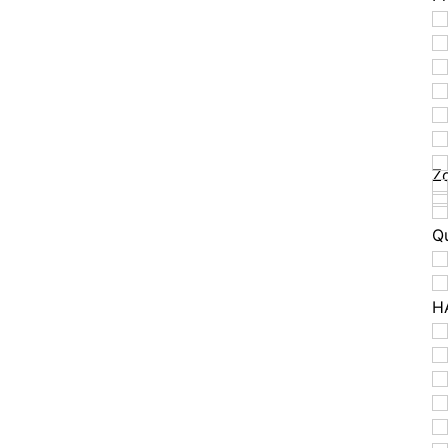
Zo
Q
H