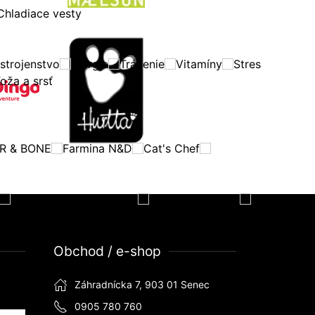
Chladiace vesty
strojenstvo
Alergie
Trávenie
Vitamíny
Stres
oža a srsť
R & BONE
Farmina N&D
Cat's Chef
NATURES PROTECTION
BARKING HEADS
Obchod / e-shop
Záhradnícka 7, 903 01 Senec
0905 780 760