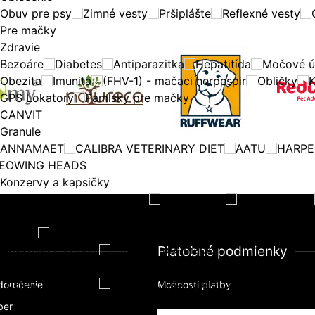
Obuv pre psy
Zimné vesty
Pršiplášte
Reflexné vesty
Pre mačky
Zdravie
Bezoáre
Diabetes
Antiparazitka
Hepatitída
Močové ú
Obezita
Imunita
(FHV-1) - mačaci herpespir
Obličky
K
GPS Lokatory
Pamlsky pre mačky
CANVIT
Granule
ANNAMAET
CALIBRA VETERINARY DIET
AATU
HARPE
EOWING HEADS
Konzervy a kapsičky
CALIBRA VETERINARY DIET
BOZITA CAT
WILDES LAND
ARPER & BONE
Hračky
Misky a podložky pod misky
a
Dávkovače krmiva
Fontánky pre mačky
Platobné podmienky
Hygiena
Toalety pre mačky
Podstielky do toaliet pre mačky
doručenie
Možnosti platby
Pelechy, domčeky, koberčeky
ber