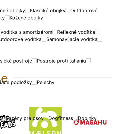
ačné obojky
Klasické obojky
Outdoorové
jky
Kožené obojky
 vodítka s amortizérom
Reflexné vodítka
utdoorové vodítka
Samonavíjacie vodítka
sické postroje
Postroje proti ťahaniu
te
iace podložky
Pelechy
v
Bazény pre psov
Dogfitness
Doplnky