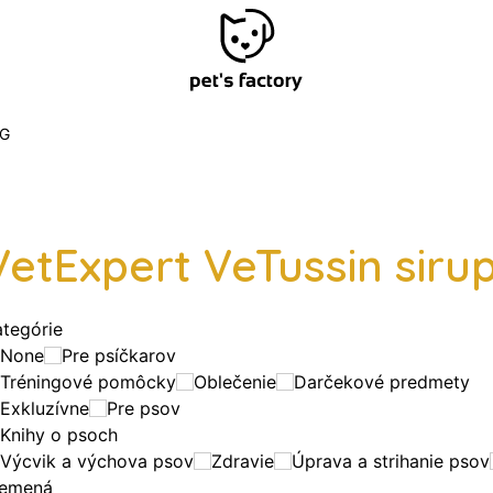
G
VetExpert VeTussin siru
ategórie
None
Pre psíčkarov
Tréningové pomôcky
Oblečenie
Darčekové predmety
Exkluzívne
Pre psov
Knihy o psoch
Výcvik a výchova psov
Zdravie
Úprava a strihanie psov
lemená