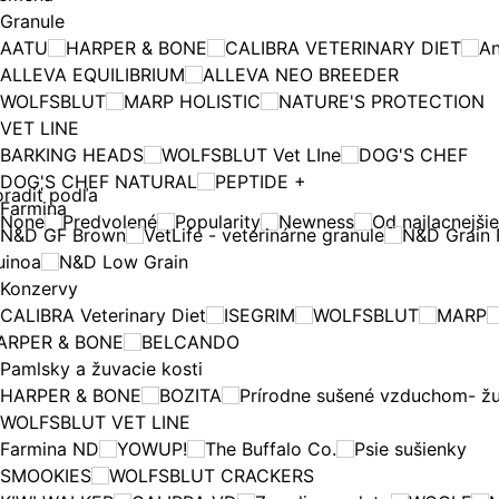
Granule
AATU
HARPER & BONE
CALIBRA VETERINARY DIET
A
ALLEVA EQUILIBRIUM
ALLEVA NEO BREEDER
WOLFSBLUT
MARP HOLISTIC
NATURE'S PROTECTION
VET LINE
BARKING HEADS
WOLFSBLUT Vet LIne
DOG'S CHEF
DOG'S CHEF NATURAL
PEPTIDE +
radiť podľa
Farmina
None
Predvolené
Popularity
Newness
Od najlacnejši
N&D GF Brown
VetLife - veterinárne granule
N&D Grain 
uinoa
N&D Low Grain
Konzervy
CALIBRA Veterinary Diet
ISEGRIM
WOLFSBLUT
MARP
ARPER & BONE
BELCANDO
Pamlsky a žuvacie kosti
HARPER & BONE
BOZITA
Prírodne sušené vzduchom- ž
WOLFSBLUT VET LINE
Farmina ND
YOWUP!
The Buffalo Co.
Psie sušienky
SMOOKIES
WOLFSBLUT CRACKERS