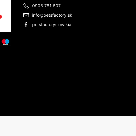
0905 781 607
info@petsfactory.sk
petsfactoryslovakia