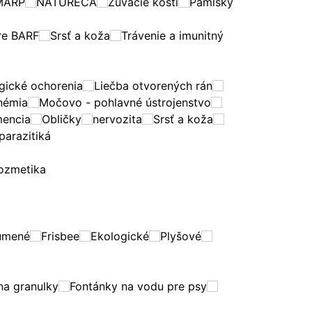
MARP
NATURECA
Žuvacie kosti
Pamlsky
re BARF
Srsť a koža
Trávenie a imunitný
gické ochorenia
Liečba otvorených rán
némia
Močovo - pohlavné ústrojenstvo
mencia
Obličky
nervozita
Srsť a koža
parazitiká
ozmetika
umené
Frisbee
Ekologické
Plyšové
na granulky
Fontánky na vodu pre psy