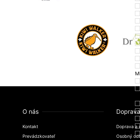
M
H
O nás
Doprav
Kontakt
Doprava a 
Prevádzkovateľ
Osobný od