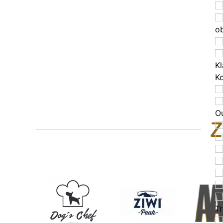
o
Kl
K
O
Z
T