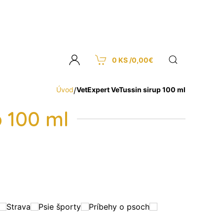
0 KS /
0,00
€
Úvod
/
VetExpert VeTussin sirup 100 ml
p 100 ml
Strava
Psie športy
Príbehy o psoch