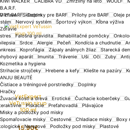
KIWI WALKER
CALIBRA VD
Zmrzliny na leto
WOOLF
B.A.R.F.
DRY BARF
V zľave
Skladom
Doplnky pre BARF
Prílohy pre BARF
Oleje p
ystém
Nervový systém
Športový výkon
Kĺbna výživa
Zdravie
stres
Falošná gravidita
Rehabilitačné pomôcky
Onkolo
ilepsia
Srdce
Alergie
Pečeň
Kondícia a chudnutie
A
ankreas
Koprofágia
Zápaly análnych žliaz
Starecká de
ohybový aparát
Imunita
Trávenie
Uši
Oči
Zuby
Anti
Kozmetika a hygiena
Strihacie strojčeky
Hrebene a kefy
Kliešte na pazúry
K
ANJU BEAUTÉ
Čistiace a tréningové porstriedky
Doplnky
Hračky
VetExpert
Žuvacie kosti a drevá
Erotické
Čuchacie koberčeky
G
VeTussin sirup
teraktívne
Pískacie
Preťahovadlá
Plávajúce
100 ml
Misky a podložky pod misky
Spomaľovacie misky
Cestovné
Chladiace misky
Boxy 
kologické
Nerezové
Podložky pod misky
Plastové
15,90
€