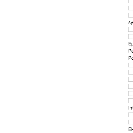
s
Ep
P
P
In
E