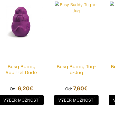
Busy Buddy
Busy Buddy Tug-
B
Squirrel Dude
a-Jug
6,20
€
7,60
€
Od:
Od:
VÝBER MOŽNOSTÍ
VÝBER MOŽNOSTÍ