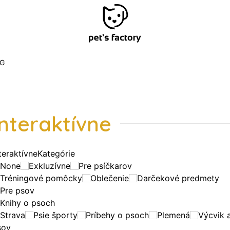
G
Interaktívne
teraktívne
Kategórie
None
Exkluzívne
Pre psíčkarov
Tréningové pomôcky
Oblečenie
Darčekové predmety
Pre psov
Knihy o psoch
Strava
Psie športy
Príbehy o psoch
Plemená
Výcvik 
sov