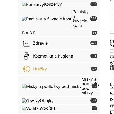
Konzervy
103
Pamlsky
a
389
žuvacie
kosti
B.A.R.F.
66
C
Zdravie
379
V
Kozmetika a hygiena
142
C
W
Q
Hračky
N
177
Misky a
podložky
B
35
T
pod
misky
F
I
Obojky
138
N
Vodítka
82
Pe