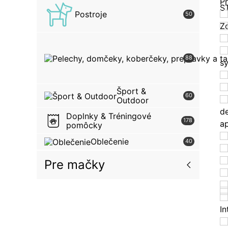
P
S
Postroje
50
Zo
88
s
Šport &
60
Outdoor
d
Doplnky & Tréningové
178
a
pomôcky
Oblečenie
40
Pre mačky
In