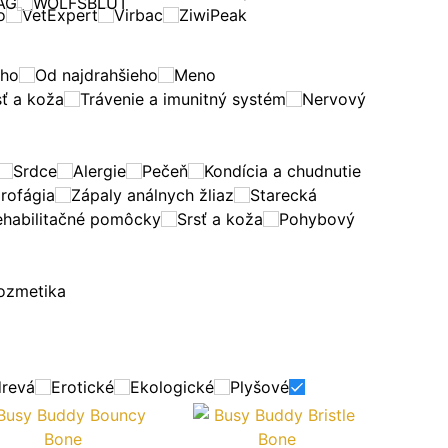
AG
WOLFSBLUT
o
VetExpert
Virbac
ZiwiPeak
eho
Od najdrahšieho
Meno
sť a koža
Trávenie a imunitný systém
Nervový
Srdce
Alergie
Pečeň
Kondícia a chudnutie
rofágia
Zápaly análnych žliaz
Starecká
ehabilitačné pomôcky
Srsť a koža
Pohybový
ozmetika
drevá
Erotické
Ekologické
Plyšové