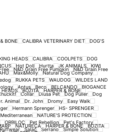
 & BONE
CALIBRA VETERINARY DIET
DOG'S
KING HEADS
CALIBRA
COOLPETS
DOG
ICUS
Hot Doll
Hurtta
JK ANIMALS
KIWI
Free
N&D Grain Free Pumpkin
N&D Grain Free
AHU
Max&Molly
Natural Dog Company
edog
RUKKA PETS
WAUDOG
WILDES LAND
ology
Aptus
Beco
BELCANDO
BIOGANCE
G HEADS
BOZITA
HARPER & BONE
huckit!
Collar
Diusa Pet
Dog Puller
Dog
r. Animal
Dr. John
Dromy
Easy Walk
ger
Hermann Sprenger
HS- SPRENGER
Mediterranean
NATURE'S PROTECTION
ORBILOC
Pet Rebellion
Pet's Factory
MARP
NATURECA
HARPER & BONE
BOZITA
Ruffwear
Salač
Serrano
Simple Solution