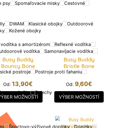
e psy
Spomaľovacie misky
Cestovné
ly
DWAM
Klasické obojky
Outdoorové
jky
Kožené obojky
 vodítka s amortizérom
Reflexné vodítka
utdoorové vodítka
Samonavíjacie vodítka
Busy Buddy
Busy Buddy
Bouncy Bone
Bristle Bone
sické postroje
Postroje proti ťahaniu
13,90
€
9,60
€
Od:
Od:
iace podložky
Pelechy
VÝBER MOŽNOSTÍ
VÝBER MOŽNOSTÍ
ľava!
ss
Športovo-výživové doplnky
Doplnky