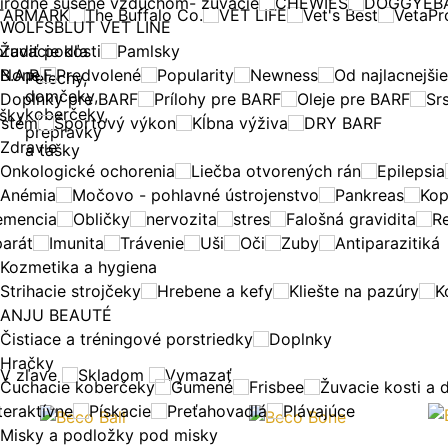
rírodne sušené vzduchom- žuvacie
CHEWIES
DOGGYEB
TARMARK
The Buffalo Co.
VET LIFE
Vet's Best
VetaPr
WOLFSBLUT VET LINE
radiť podľa
Žuvacie kosti
Pamlsky
B.A.R.F.
None
Predvolené
Popularity
Newness
Od najlacnejši
Pelechy,
domčeky,
Doplnky pre BARF
Prílohy pre BARF
Oleje pre BARF
Sr
koberčeky,
ystém
Športový výkon
Kĺbna výživa
DRY BARF
prepravky
Zdravie
a tašky
Onkologické ochorenia
Liečba otvorených rán
Epilepsia
Anémia
Močovo - pohlavné ústrojenstvo
Pankreas
Kop
emencia
Obličky
nervozita
stres
Falošná gravidita
R
parát
Imunita
Trávenie
Uši
Oči
Zuby
Antiparazitiká
Kozmetika a hygiena
Strihacie strojčeky
Hrebene a kefy
Kliešte na pazúry
K
ANJU BEAUTÉ
Čistiace a tréningové porstriedky
Doplnky
Hračky
V zľave
Skladom
Vymazať
Čuchacie koberčeky
Gumené
Frisbee
Žuvacie kosti a 
teraktívne
Pískacie
Preťahovadlá
Plávajúce
Misky a podložky pod misky