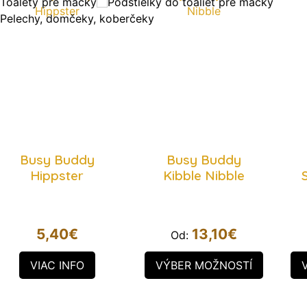
Toalety pre mačky
Podstielky do toaliet pre mačky
Pelechy, domčeky, koberčeky
Busy Buddy
Busy Buddy
Hippster
Kibble Nibble
5,40
€
13,10
€
Od:
VIAC INFO
VÝBER MOŽNOSTÍ