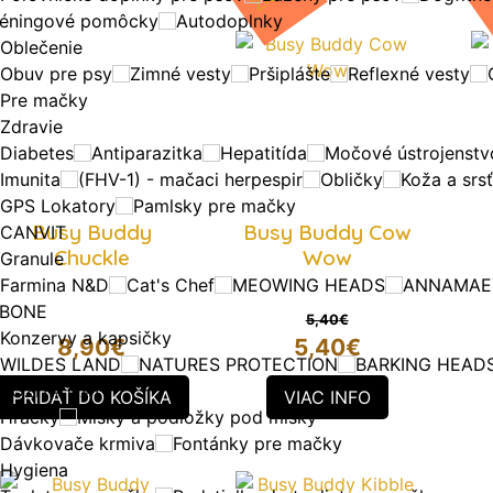
réningové pomôcky
Autodoplnky
Oblečenie
Obuv pre psy
Zimné vesty
Pršiplášte
Reflexné vesty
Pre mačky
Zdravie
Diabetes
Antiparazitka
Hepatitída
Močové ústrojenstv
Imunita
(FHV-1) - mačaci herpespir
Obličky
Koža a srsť
GPS Lokatory
Pamlsky pre mačky
Busy Buddy
Busy Buddy Cow
CANVIT
Chuckle
Wow
Granule
Farmina N&D
Cat's Chef
MEOWING HEADS
ANNAMAE
 BONE
5,40
€
Konzervy a kapsičky
Pôvodná
8,90
€
5,40
€
WILDES LAND
NATURES PROTECTION
BARKING HEAD
cena
Aktuálna
BOZITA CAT
bola:
PRIDAŤ DO KOŠÍKA
VIAC INFO
cena
Hračky
Misky a podložky pod misky
5,40€.
je:
Dávkovače krmiva
Fontánky pre mačky
5,40€.
Hygiena