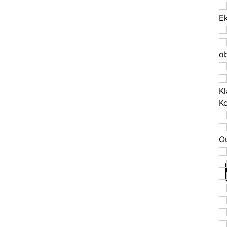
E
o
Kl
K
O