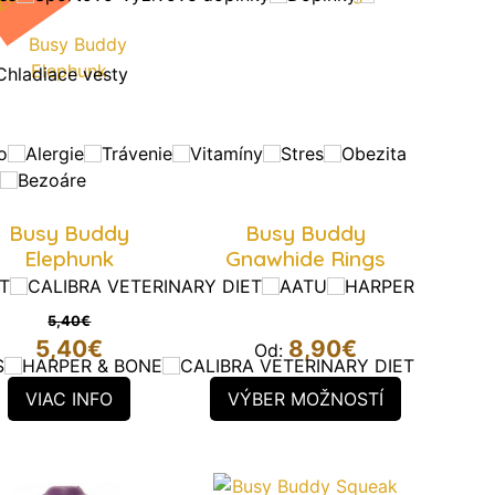
Chladiace vesty
o
Alergie
Trávenie
Vitamíny
Stres
Obezita
Bezoáre
Busy Buddy
Busy Buddy
Elephunk
Gnawhide Rings
T
CALIBRA VETERINARY DIET
AATU
HARPER
5,40
€
Pôvodná
5,40
€
8,90
€
Od:
S
HARPER & BONE
CALIBRA VETERINARY DIET
cena
Aktuálna
bola:
VIAC INFO
VÝBER MOŽNOSTÍ
cena
5,40€.
je:
5,40€.