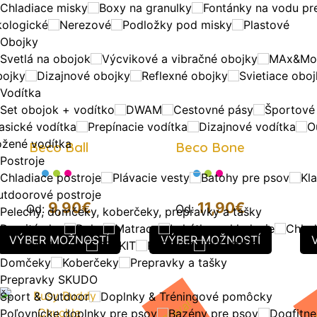
Chladiace misky
Boxy na granulky
Fontánky na vodu pr
kologické
Nerezové
Podložky pod misky
Plastové
Obojky
Svetlá na obojok
Výcvikové a vibračné obojky
MAx&Mol
bojky
Dizajnové obojky
Reflexné obojky
Svietiace obo
Vodítka
Set obojok + vodítko
DWAM
Cestovné pásy
Športové
asické vodítka
Prepínacie vodítka
Dizajnové vodítka
O
ožené vodítka
Beco Ball
Beco Bone
Postroje
Chladiace postroje
Plávacie vesty
Batohy pre psov
Kla
utdoorové postroje
9,90
€
11,90
€
Od:
Od:
Pelechy, domčeky, koberčeky, prepravky a tašky
Drevitá vlna
Deky
Matrace
Lehátka - skladacie
Chlad
VÝBER MOŽNOSTÍ
VÝBER MOŽNOSTÍ
Pelechy do auta
PETKIT
REEDOG
RED DINGO
Domčeky
Koberčeky
Prepravky a tašky
Prepravky SKUDO
Šport & Outdoor
Doplnky & Tréningové pomôcky
Zľava!
Z
Poľovnícke doplnky pre psov
Bazény pre psov
Dogfitne