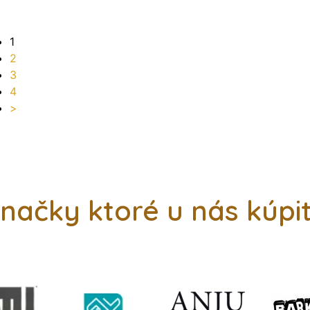
1
2
3
4
>
načky ktoré u nás kúpi