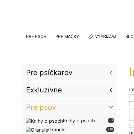
VÝPREDAJ
PRE PSOV
PRE MAČKY
BLO
Pre psíčkarov
Exkluzívne
In
Pre psov
Knihy o psoch
61
Granule
210
p