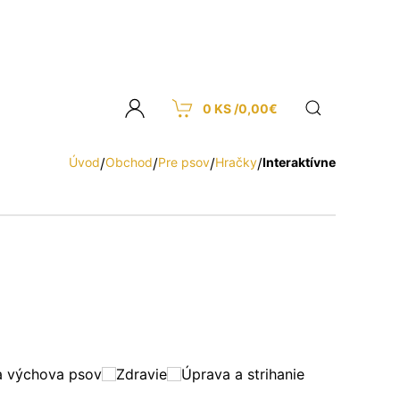
0 KS /
0,00
€
Úvod
/
Obchod
/
Pre psov
/
Hračky
/
Interaktívne
a výchova psov
Zdravie
Úprava a strihanie