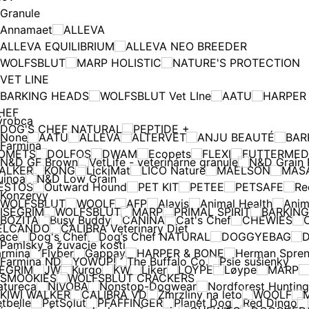
Granule
Annamaet
ALLEVA
ALLEVA EQUILIBRIUM
ALLEVA NEO BREEDER
WOLFSBLUT
MARP HOLISTIC
NATURE'S PROTECTION
VET LINE
BARKING HEADS
WOLFSBLUT Vet LIne
AATU
HARPER
HEF
ýrobca
DOG'S CHEF NATURAL
PEPTIDE +
None
AATU
ALLEVA
ALTERVET
ANJU BEAUTÉ
BAR
Farmina
OMETS
DOLFOS
DWAM
Ecopets
FLEXI
FUTTERMED
N&D GF Brown
VetLife - veterinárne granule
N&D Grain 
ALKER
KONG
LickiMat
LICO Nature
MAELSON
MAS
uinoa
N&D Low Grain
ESTOS
Outward Hound
PET KIT
PETEE
PETSAFE
Re
Konzervy
WOLFSBLUT
WOOLF
AFP
Alavis
Animal Health
Anim
ISEGRIM
WOLFSBLUT
MARP
PRIMAL SPIRIT
BARKIN
BOZITA
Busy Buddy
CANINA
Cat's Chef
CHEWIES
C
ELCANDO
CALIBRA Veterinary Diet
race
Dog's Chef
Dog’s Chef NATURAL
DOGGYEBAG
D
Pamlsky a žuvacie kosti
armina
Flyber
Gappay
HARPER & BONE
Herman Spren
Farmina ND
YOWUP!
The Buffalo Co.
Psie sušienky
SEGRIM
JW
Kurgo
KW
Liker
LOYPE
Løype
MARP
SMOOKIES
WOLFSBLUT CRACKERS
atureca
NIVOBA
Nonstop-Dogwear
Nordforest Hunting
KIWI WALKER
CALIBRA VD
Zmrzliny na leto
WOOLF
tbelle
PetSolut
PFAFFINGER
Planet Dog
Red Dingo