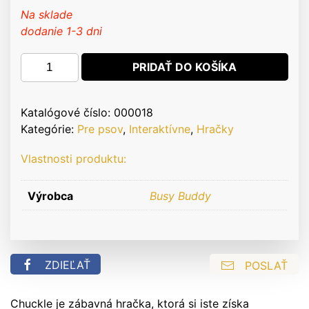
Na sklade
dodanie 1-3 dni
množstvo
PRIDAŤ DO KOŠÍKA
Busy
Buddy
Chuckle
Katalógové číslo:
000018
Kategórie:
Pre psov
,
Interaktívne
,
Hračky
Vlastnosti produktu:
Výrobca
Busy Buddy
ZDIEĽAŤ
POSLAŤ
Chuckle je zábavná hračka, ktorá si iste získa