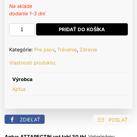
Na sklade
dodanie 1-3 dni
množstvo
PRIDAŤ DO KOŠÍKA
Aptus
ATTAPECTIN
VET
Kategórie:
Pre psov
,
Trávenie
,
Zdravie
30tbl.
Vlastnosti produktu:
Výrobca
Aptus
ZDIEĽAŤ
POSLAŤ
Aptus ATTAPECTIN vet tabl 30 tbl.
Veterinárny