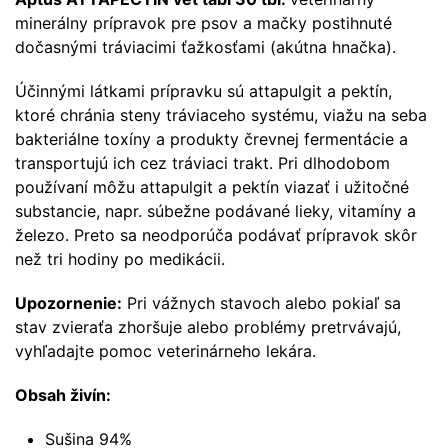
minerálny prípravok pre psov a mačky postihnuté
dočasnými tráviacimi ťažkosťami (akútna hnačka).
Účinnými látkami prípravku sú attapulgit a pektín,
ktoré chránia steny tráviaceho systému, viažu na seba
bakteriálne toxíny a produkty črevnej fermentácie a
transportujú ich cez tráviaci trakt. Pri dlhodobom
používaní môžu attapulgit a pektín viazať i užitočné
substancie, napr. súbežne podávané lieky, vitamíny a
železo. Preto sa neodporúča podávať prípravok skôr
než tri hodiny po medikácii.
Upozornenie:
Pri vážnych stavoch alebo pokiaľ sa
stav zvieraťa zhoršuje alebo problémy pretrvávajú,
vyhľadajte pomoc veterinárneho lekára.
Obsah živín:
Sušina 94%