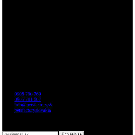
Obchod / e-shop
Záhradnícka 7, 903 01 Senec
0905 780 760
0905 781 607
info@petsfactory.sk
petsfactoryslovakia
Prihláste sa do nášho newslettra
Prihlásiť sa