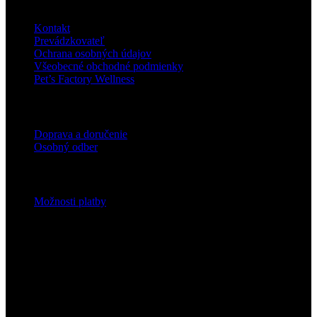
O nás
Kontakt
Prevádzkovateľ
Ochrana osobných údajov
Všeobecné obchodné podmienky
Pet’s Factory Wellness
Doprava
Doprava a doručenie
Osobný odber
Platobné podmienky
Možnosti platby