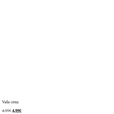
Vaša cena:
Pôvodná
Aktuálna
4,99
€
4,99
€