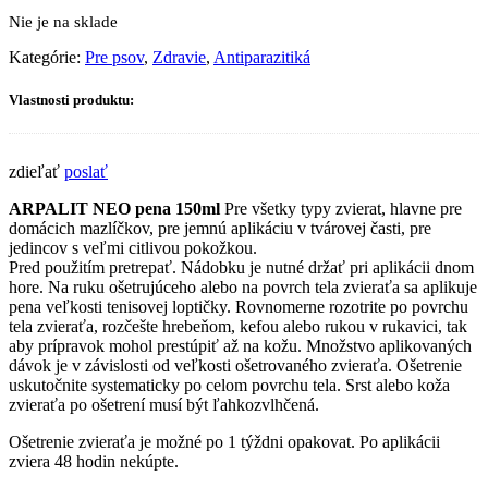
cena
cena
Nie je na sklade
bola:
je:
4,99€.
4,99€.
Kategórie:
Pre psov
,
Zdravie
,
Antiparazitiká
Vlastnosti produktu:
zdieľať
poslať
ARPALIT NEO pena
150ml
Pre všetky typy zvierat, hlavne pre
domácich mazlíčkov, pre jemnú aplikáciu v tvárovej časti, pre
jedincov s veľmi citlivou pokožkou.
Pred použitím pretrepať. Nádobku je nutné držať pri aplikácii dnom
hore. Na ruku ošetrujúceho alebo na povrch tela zvieraťa sa aplikuje
pena veľkosti tenisovej loptičky. Rovnomerne rozotrite po povrchu
tela zvieraťa, rozčešte hrebeňom, kefou alebo rukou v rukavici, tak
aby prípravok mohol prestúpiť až na kožu. Množstvo aplikovaných
dávok je v závislosti od veľkosti ošetrovaného zvieraťa. Ošetrenie
uskutočnite systematicky po celom povrchu tela. Srst alebo koža
zvieraťa po ošetrení musí být ľahkozvlhčená.
Ošetrenie zvieraťa je možné po 1 týždni opakovat. Po aplikácii
zviera 48 hodin nekúpte.