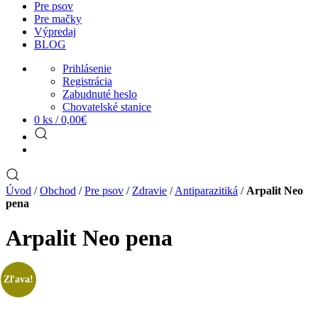
Pre psov
Pre mačky
Výpredaj
BLOG
Prihlásenie
Registrácia
Zabudnuté heslo
Chovatelské stanice
0 ks /
0,00
€
Úvod
/
Obchod
/
Pre psov
/
Zdravie
/
Antiparazitiká
/
Arpalit Neo
pena
Arpalit Neo pena
Zľava!