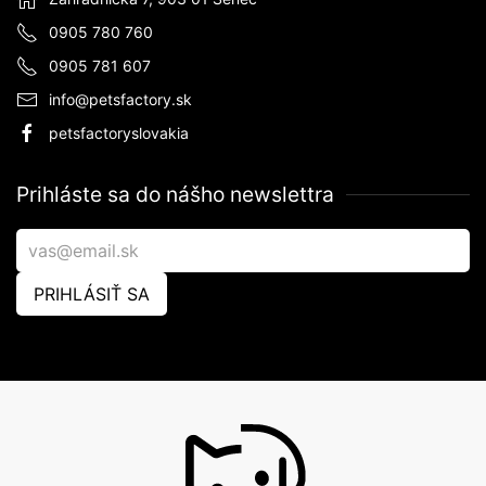
0905 780 760
0905 781 607
info@petsfactory.sk
petsfactoryslovakia
Prihláste sa do nášho newslettra
PRIHLÁSIŤ SA