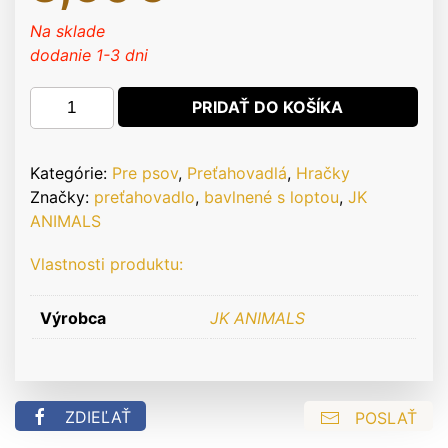
Na sklade
dodanie 1-3 dni
množstvo
PRIDAŤ DO KOŠÍKA
Bavlnené
preťahovadlo
s
Kategórie:
Pre psov
,
Preťahovadlá
,
Hračky
TPR
Značky:
preťahovadlo
,
bavlnené s loptou
,
JK
zelenou
ANIMALS
loptou,
Vlastnosti produktu:
odolná
(gumová)
hračka
Výrobca
JK ANIMALS
z
termoplastickej
gumy
ZDIEĽAŤ
POSLAŤ