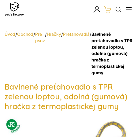
Úvod
/
Obchod
/
Pre
/
Hračky
/
Preťahovadlá
/
Bavlnené
psov
preťahovadlo s TPR
zelenou loptou,
odolná (gumová)
hračka z
termoplastickej
gumy
Bavlnené preťahovadlo s TPR
zelenou loptou, odolná (gumová)
hračka z termoplastickej gumy