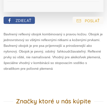
ZDIEĽAŤ
POSLAŤ
Bavlnený reflexný obojok kombinovaný s pravou kožou. Obojok je
jednovrstvový so všitými reflexnými nitkami a koženými prvkami.
Bavlnený obojok je pre psa príjemnejší a prirodzenejší ako
nylonový. Obojok je pevný, odolný ľahkoudržiavateľný. Reflexné
prvky sú všité, nie namaľované. Vhodný pre akékoľvek plemená,
špeciálne vhodný v kombinácii so stopovacím vodítko s
obratlíkom pre poľovné plemená
Značky ktoré u nás kúpite