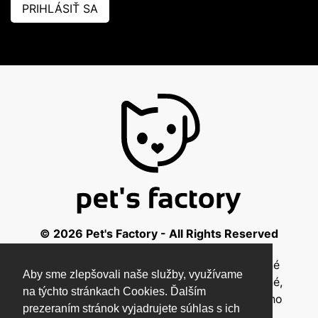
PRIHLÁSIŤ SA
© 2026 Pet's Factory - All Rights Reserved
Táto stránka a všetky jej súčasti sú chránené
Aby sme zlepšovali naše služby, využívame
autorským zákonom a nesmú byť kopírované,
na týchto stránkach Cookies. Ďalším
rozmnožované ani inak šírené bez písomného
prezeraním stránok vyjadrujete súhlas s ich
súhlasu autora.