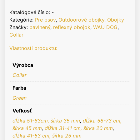
reflexný
obojok
Katalógové číslo:
-
Kategórie:
Pre psov
,
Outdoorové obojky
,
Obojky
Značky:
bavlnený
,
reflexný obojok
,
WAU DOG
,
Collar
Vlastnosti produktu:
Výrobca
Collar
Farba
Green
Veľkosť
dĺžka 51-63cm, šírka 35 mm
,
dĺžka 58-73 cm,
šírka 45 mm
,
dĺžka 31-41 cm, šírka 20 mm
,
dĺžka 41-53 cm, šírka 25 mm