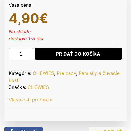
Vaša cena:
4,90
€
Na sklade
dodanie 1-3 dni
množstvo
PRIDAŤ DO KOŠÍKA
CHEWIES
100%
kačacie
Kategórie:
CHEWIES
,
Pre psov
,
Pamlsky a žuvacie
mäso
kosti
Mini
Značka:
CHEWIES
70
Vlastnosti produktu:
g