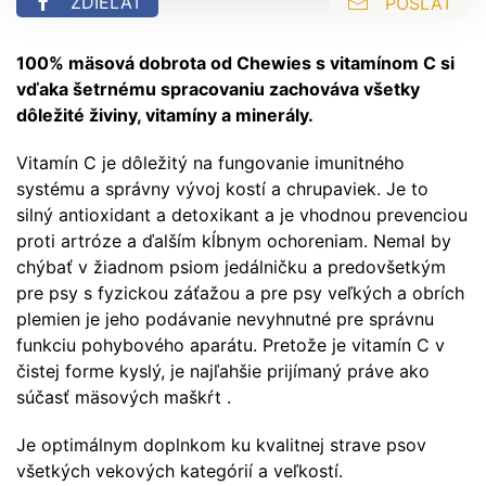
ZDIEĽAŤ
POSLAŤ
100% mäsová dobrota od Chewies s vitamínom C si
vďaka šetrnému spracovaniu zachováva všetky
dôležité živiny, vitamíny a minerály.
Vitamín C je dôležitý na fungovanie imunitného
systému a správny vývoj kostí a chrupaviek. Je to
silný antioxidant a detoxikant a je vhodnou prevenciou
proti artróze a ďalším kĺbnym ochoreniam. Nemal by
chýbať v žiadnom psiom jedálničku a predovšetkým
pre psy s fyzickou záťažou a pre psy veľkých a obrích
plemien je jeho podávanie nevyhnutné pre správnu
funkciu pohybového aparátu. Pretože je vitamín C v
čistej forme kyslý, je najľahšie prijímaný práve ako
súčasť mäsových maškŕt .
Je optimálnym doplnkom ku kvalitnej strave psov
všetkých vekových kategórií a veľkostí.