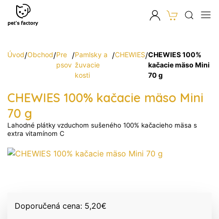
Úvod
/
Obchod
/
Pre
/
Pamlsky a
/
CHEWIES
/
CHEWIES 100%
psov
žuvacie
kačacie mäso Mini
kosti
70 g
CHEWIES 100% kačacie mäso Mini
70 g
Lahodné plátky vzduchom sušeného 100% kačacieho mäsa s
extra vitamínom C
Doporučená cena:
5,20
€