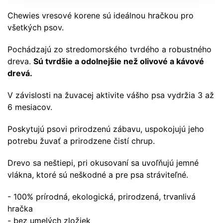
Chewies vresové korene sú ideálnou hračkou pro
všetkých psov.
Pochádzajú zo stredomorského tvrdého a robustného
dreva.
Sú tvrdšie a odolnejšie než olivové a kávové
drevá.
V závislosti na žuvacej aktivite vášho psa vydržia 3 až
6 mesiacov.
Poskytujú psovi prirodzenú zábavu, uspokojujú jeho
potrebu žuvať a prirodzene čistí chrup.
Drevo sa neštiepi, pri okusovaní sa uvoľňujú jemné
vlákna, ktoré sú neškodné a pre psa stráviteľné.
- 100% prírodná, ekologická, prirodzená, trvanlivá
hračka
- bez umelých zložiek