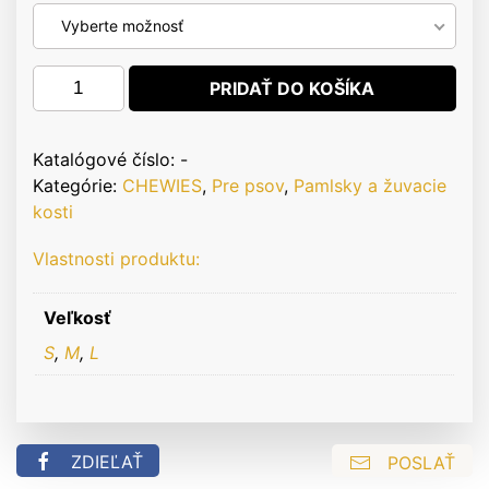
Vyberte možnosť
množstvo
PRIDAŤ DO KOŠÍKA
CHEWIES
-
Vresové
Katalógové číslo:
-
korene
Kategórie:
CHEWIES
,
Pre psov
,
Pamlsky a žuvacie
na
kosti
žuvanie
Vlastnosti produktu:
Veľkosť
S
,
M
,
L
ZDIEĽAŤ
POSLAŤ