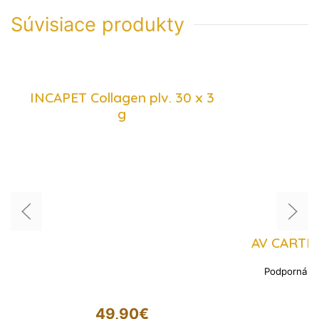
Súvisiace produkty
INCAPET Collagen plv. 30 x 3
g
AV CARTIL
Podporná ter
49,90
€