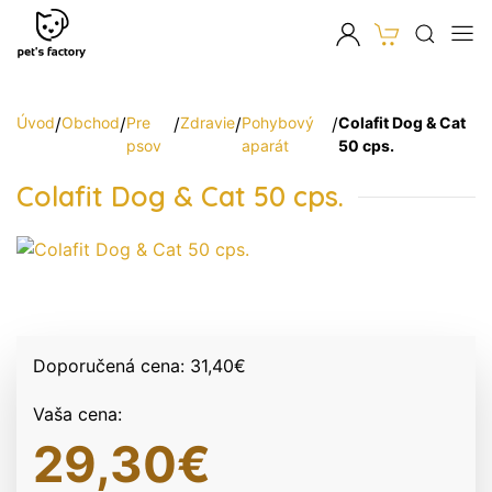
Úvod
/
Obchod
/
Pre
/
Zdravie
/
Pohybový
/
Colafit Dog & Cat
psov
aparát
50 cps.
Colafit Dog & Cat 50 cps.
Doporučená cena:
31,40
€
Vaša cena:
29,30
€