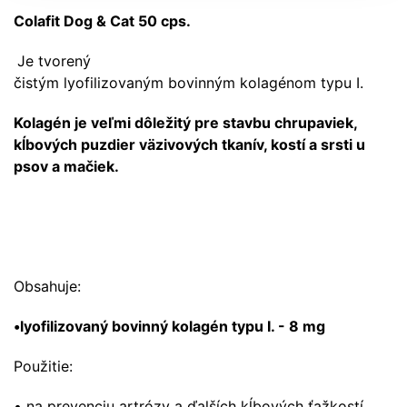
Colafit Dog & Cat 50 cps.
Je tvorený
čistým lyofilizovaným bovinným kolagénom typu I.
Kolagén je veľmi dôležitý pre stavbu chrupaviek,
kĺbových puzdier väzivových tkanív, kostí a srsti u
psov a mačiek.
Obsahuje:
•lyofilizovaný bovinný kolagén typu I. - 8 mg
Použitie:
• na prevenciu artrózy a ďalších kĺbových ťažkostí