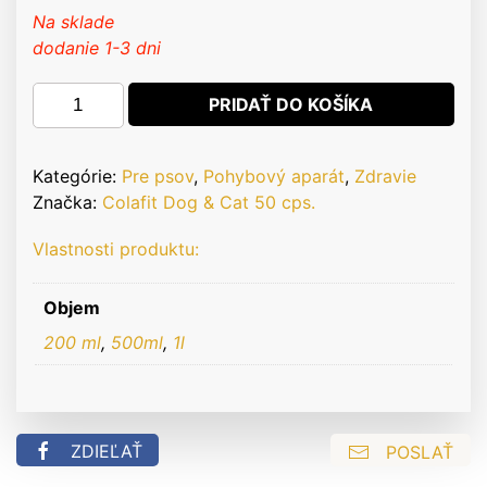
Na sklade
dodanie 1-3 dni
množstvo
PRIDAŤ DO KOŠÍKA
Colafit
Dog
&
Kategórie:
Pre psov
,
Pohybový aparát
,
Zdravie
Cat
Značka:
Colafit Dog & Cat 50 cps.
50
Vlastnosti produktu:
cps.
Objem
200 ml
,
500ml
,
1l
ZDIEĽAŤ
POSLAŤ