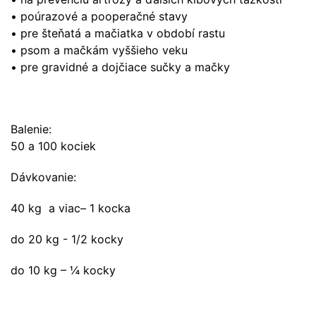
• poúrazové a pooperačné stavy
• pre šteňatá a mačiatka v období rastu
• psom a mačkám vyššieho veku
• pre gravidné a dojčiace sučky a mačky
Balenie:
50 a 100 kociek
Dávkovanie:
40 kg a viac– 1 kocka
do 20 kg - 1/2 kocky
do 10 kg – ¼ kocky