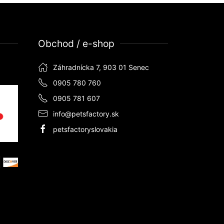
Obchod / e-shop
Záhradnícka 7, 903 01 Senec
0905 780 760
0905 781 607
info@petsfactory.sk
petsfactoryslovakia