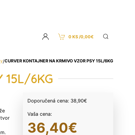
0 KS /
0,00
€
ky
/
CURVER KONTAJNER NA KRMIVO VZOR PSY 15L/6KG
 15L/6KG
Doporučená cena:
38,90
€
že
Vaša cena:
otvor
36,40
€
a
om.