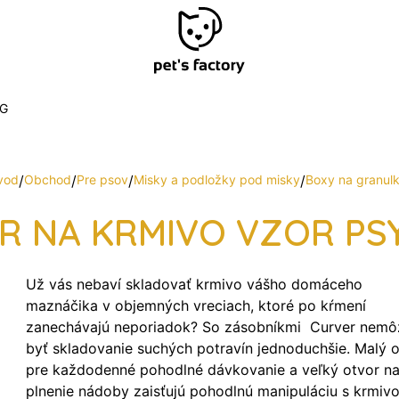
G
vod
/
Obchod
/
Pre psov
/
Misky a podložky pod misky
/
Boxy na granul
 NA KRMIVO VZOR PSY
Už vás nebaví skladovať krmivo vášho domáceho
maznáčika v objemných vreciach, ktoré po kŕmení
zanechávajú neporiadok? So zásobníkmi Curver nemô
byť skladovanie suchých potravín jednoduchšie. Malý 
pre každodenné pohodlné dávkovanie a veľký otvor n
plnenie nádoby zaisťujú pohodlnú manipuláciu s krmiv