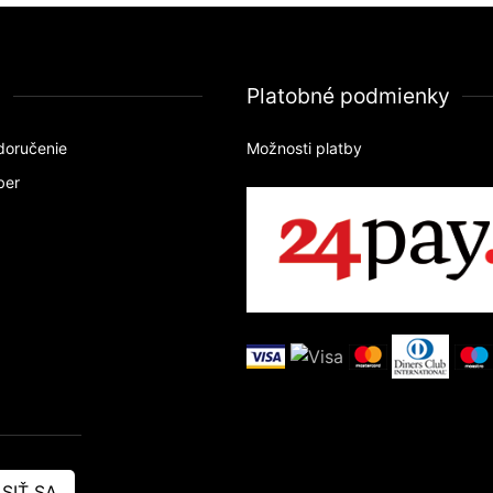
a
Platobné podmienky
doručenie
Možnosti platby
ber
SIŤ SA