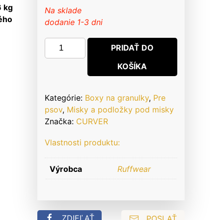
6 kg
Na sklade
tého
dodanie 1-3 dni
množstvo
PRIDAŤ DO
CURVER
KOŠÍKA
KONTAJNER
NA
KRMIVO
Kategórie:
Boxy na granulky
,
Pre
VZOR
psov
,
Misky a podložky pod misky
PSY
Značka:
CURVER
15L/6KG
Vlastnosti produktu:
Výrobca
Ruffwear
ZDIEĽAŤ
POSLAŤ