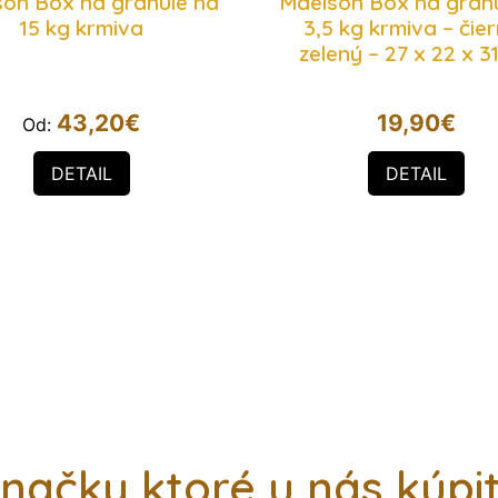
on Box na granule na
Maelson Box na gran
15 kg krmiva
3,5 kg krmiva – čie
zelený – 27 x 22 x 3
43,20
€
19,90
€
Od:
DETAIL
DETAIL
načky ktoré u nás kúpi