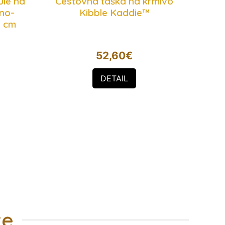
ule na
Cestovná taška na krmivo
rno-
Kibble Kaddie™
1 cm
52,60
€
DETAIL
te