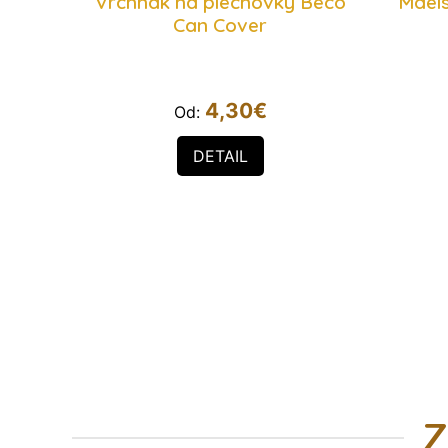
Vrchnák na plechovky Beco
Maels
Can Cover
4,30
€
Od:
DETAIL
Z