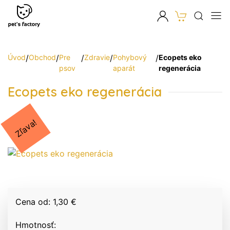
Úvod
/
Obchod
/
Pre
/
Zdravie
/
Pohybový
/
Ecopets eko
psov
aparát
regenerácia
Ecopets eko regenerácia
Zľava!
Cena od: 1,30 €
Hmotnosť