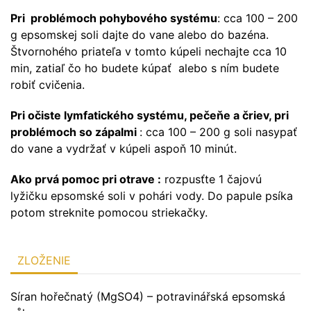
Pri problémoch pohybového systému
: cca 100 – 200
g epsomskej soli dajte do vane alebo do bazéna.
Štvornohého priateľa v tomto kúpeli nechajte cca 10
min, zatiaľ čo ho budete kúpať alebo s ním budete
robiť cvičenia.
Pri očiste lymfatického systému, pečeňe a čriev, pri
problémoch so zápalmi
: cca 100 – 200 g soli nasypať
do vane a vydržať v kúpeli aspoň 10 minút.
Ako prvá pomoc pri otrave :
rozpusťte 1 čajovú
lyžičku epsomské soli v pohári vody. Do papule psíka
potom streknite pomocou striekačky.
ZLOŽENIE
Síran hořečnatý (MgSO4) – potravinářská epsomská