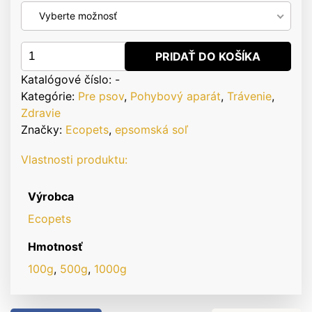
Vyberte možnosť
množstvo
PRIDAŤ DO KOŠÍKA
Ecopets
Katalógové číslo:
-
eko
Kategórie:
Pre psov
,
Pohybový aparát
,
Trávenie
,
regenerácia
Zdravie
Značky:
Ecopets
,
epsomská soľ
Vlastnosti produktu:
Výrobca
Ecopets
Hmotnosť
100g
,
500g
,
1000g