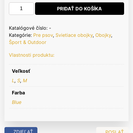
množstvo
PRIDAŤ DO KOŠÍKA
EYENIMAL
Light
Collar
Katalógové číslo:
-
Blue
Kategórie:
Pre psov
,
Svietiace obojky
,
Obojky
,
Šport & Outdoor
Vlastnosti produktu:
Veľkosť
L
,
S
,
M
Farba
Blue
ZDIEĽAŤ
POSLAŤ