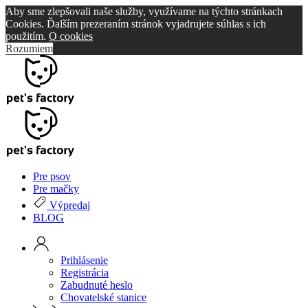
Aby sme zlepšovali naše služby, využívame na týchto stránkach
Cookies. Ďalším prezeraním stránok vyjadrujete súhlas s ich
použitím.
O cookies
Rozumiem
Pre psov
Pre mačky
Výpredaj
BLOG
Prihlásenie
Registrácia
Zabudnuté heslo
Chovatelské stanice