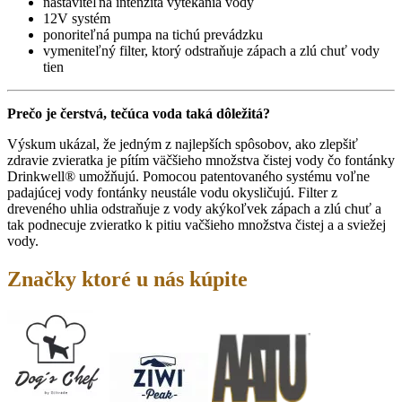
nastaviteľná intenzita vytekania vody
12V systém
ponoriteľná pumpa na tichú prevádzku
vymeniteľný filter, ktorý odstraňuje zápach a zlú chuť vody
tien
Prečo je čerstvá, tečúca voda taká dôležitá?
Výskum ukázal, že jedným z najlepších spôsobov, ako zlepšiť
zdravie zvieratka je pítím väčšieho množstva čistej vody čo fontánky
Drinkwell® umožňujú. Pomocou patentovaného systému voľne
padajúcej vody fontánky neustále vodu okysličujú. Filter z
dreveného uhlia odstraňuje z vody akýkoľvek zápach a zlú chuť a
tak podnecuje zvieratko k pitiu vačšieho množstva čistej a a sviežej
vody.
Značky ktoré u nás kúpite