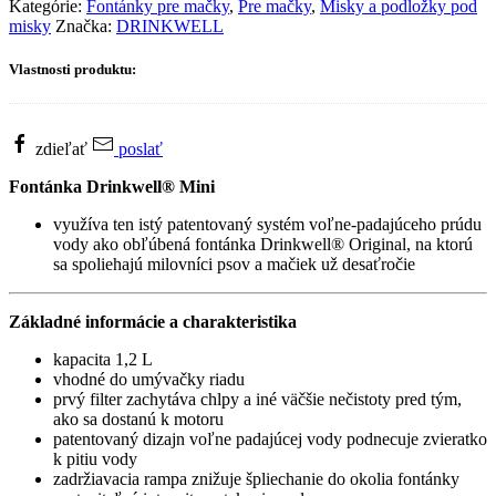
Mini
Kategórie:
Fontánky pre mačky
,
Pre mačky
,
Misky a podložky pod
misky
Značka:
DRINKWELL
Vlastnosti produktu:
zdieľať
poslať
Fontánka Drinkwell® Mini
využíva ten istý patentovaný systém voľne-padajúceho prúdu
vody ako obľúbená fontánka Drinkwell® Original, na ktorú
sa spoliehajú milovníci psov a mačiek už desaťročie
Základné informácie a charakteristika
kapacita 1,2 L
vhodné do umývačky riadu
prvý filter zachytáva chlpy a iné väčšie nečistoty pred tým,
ako sa dostanú k motoru
patentovaný dizajn voľne padajúcej vody podnecuje zvieratko
k pitiu vody
zadržiavacia rampa znižuje špliechanie do okolia fontánky