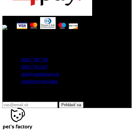
Obchod / e-shop
Záhradnícka 7, 903 01 Senec
0905 780 760
0905 781 607
info@petsfactory.sk
petsfactoryslovakia
Prihláste sa do nášho newslettra
Prihlásiť sa