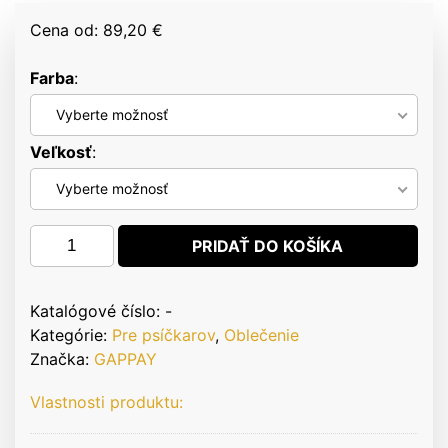
Cena od: 89,20 €
Farba
Vyberte možnosť
Veľkosť
Vyberte možnosť
množstvo
PRIDAŤ DO KOŠÍKA
GAPPAY
-
VESTA
Katalógové číslo:
-
MODERN
Kategórie:
Pre psíčkarov
,
Oblečenie
UNISEX
Značka:
GAPPAY
Vlastnosti produktu: