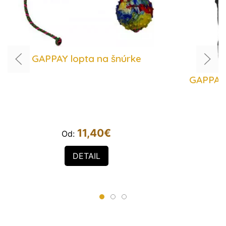
GAPPAY lopta na šnúrke
GAPPAY 
11,40
€
Od:
O
DETAIL